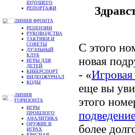
БУДУЩЕГО
Здравс
РЕПОРТАЖИ
ЛИНИЯ ФРОНТА
РЕЦЕНЗИИ
РУКОВОДСТВА
ТАКТИКИ И
С этого но
СОВЕТЫ
ДУЭЛЬНЫЙ
КЛУБ
новая подр
ИГРЫ ДЛЯ
ДЕТЕЙ
- «
Игровая
КИБЕРСПОРТ
ВИДЕОЖУРНАЛ
КОДЫ
еще вы уви
ЛИНИЯ
этого номе
ГОРИЗОНТА
ИГРЫ
подведение
ПРОШЛОГО
АНАЛИТИКА
ОРУЖИЕ В
более дол
ИГРАХ
КРАСНАЯ