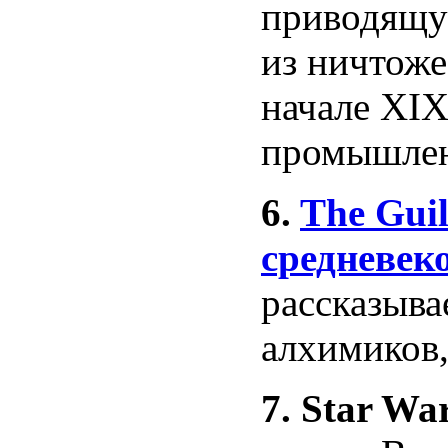
приводящу
из ничтоже
начале XIX
промышлен
6.
The Gui
средневек
рассказыва
алхимиков,
7. Star War