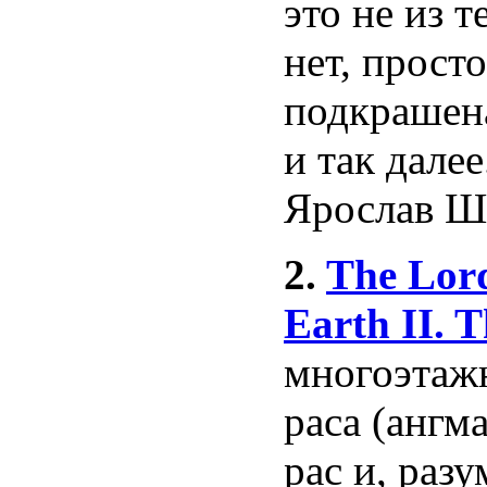
это не из т
нет, прост
подкрашена
и так далее
Ярослав Ш
2.
The Lord
Earth II. T
многоэтаж
раса (ангм
рас и, разу