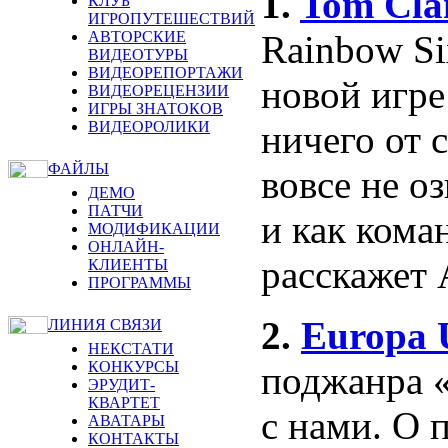
1.
Tom Clan
КЛУБ
ИГРОПУТЕШЕСТВИЙ
Rainbow Si
АВТОРСКИЕ
ВИДЕОТУРЫ
ВИДЕОРЕПОРТАЖИ
новой игре
ВИДЕОРЕЦЕНЗИИ
ИГРЫ ЗНАТОКОВ
ничего от с
ВИДЕОРОЛИКИ
ФАЙЛЫ
вовсе не оз
ДЕМО
ПАТЧИ
и как кома
МОДИФИКАЦИИ
ОНЛАЙН-
расскажет 
КЛИЕНТЫ
ПРОГРАММЫ
2.
Europa U
ЛИНИЯ СВЯЗИ
НЕКСТАТИ
КОНКУРСЫ
поджанра «
ЭРУДИТ-
КВАРТЕТ
с нами. О 
АВАТАРЫ
КОНТАКТЫ