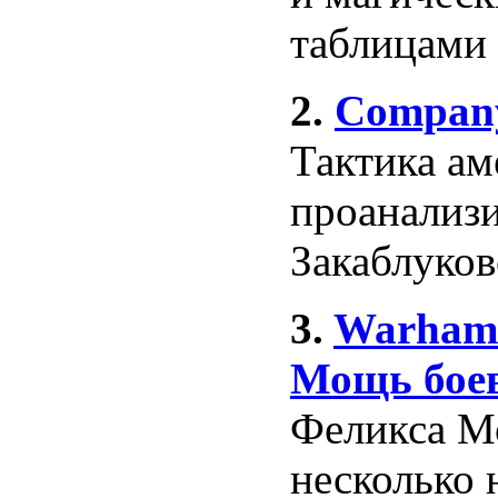
таблицами
2.
Company
Тактика ам
проанализ
Закаблуков
3.
Warhamm
Мощь боев
Феликса Мо
несколько 