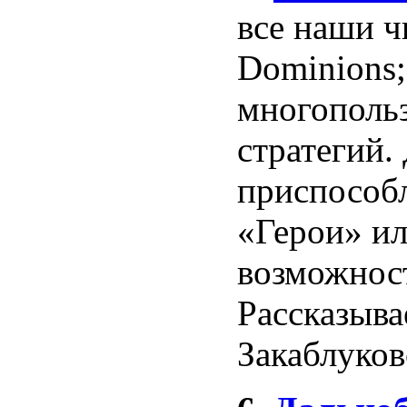
все наши ч
Dominions;
многополь
стратегий.
приспособл
«Герои» ил
возможност
Рассказыва
Закаблуков