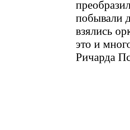
преобразил
побывали 
взялись орк
это и мног
Ричарда П