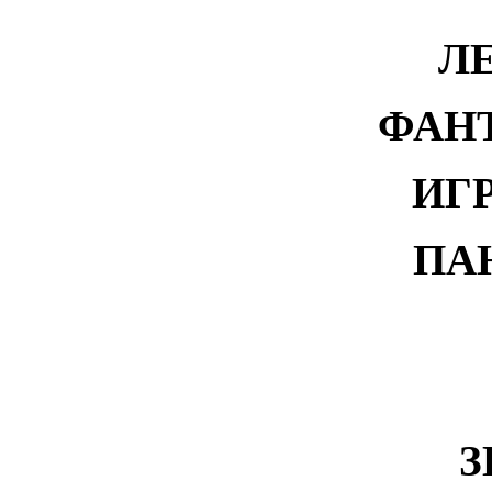
Л
ФАН
ИГ
ПА
З