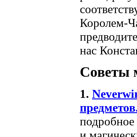
соответств
Королем-Ча
предводите
нас Конста
Советы 
1.
Neverwin
предметов
подробное
и магическ