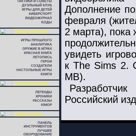
ТАКТИКИ И СОВЕТЫ
ДУЭЛЬНЫЙ КЛУБ
Дополнение по
ИГРЫ ДЛЯ ДЕТЕЙ
КИБЕРСПОРТ
февраля (жите
ВИДЕОЖУРНАЛ
КОДЫ
2 марта), пок
ЛИНИЯ ГОРИЗОНТА
продолжитель
ИГРЫ ПРОШЛОГО
АНАЛИТИКА
ОРУЖИЕ В ИГРАХ
увидеть игров
КРАСНАЯ КНИГА
ЛЕТОПИСЬ
ГЕРОИ
к The Sims 2.
СОЗДАТЕЛИ
НАСТОЛЬНЫЕ ИГРЫ
MB).
КНИГИ
СЮЖЕТНАЯ ЛИНИЯ
Разработчи
ЛЕГЕНДЫ
Российский изд
ХРОНИКИ
РАССКАЗЫ
ЮМОР
ЛИНИЯ СБОРКИ
ПАНЕЛЬ
ИНСТРУМЕНТОВ
ЛУЧШЕЕ
ОБОРУДОВАНИЕ