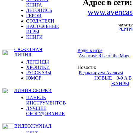
Адрес в сети:
КНИГА
www.avencas
ЛЕТОПИСЬ
ГЕРОИ
СОЗДАТЕЛИ
ЧИТАТЕ
НАСТОЛЬНЫЕ
РЕЙТИ
ИГРЫ
КНИГИ
СЮЖЕТНАЯ
Коды в игре
:
ЛИНИЯ
Avencast: Rise of the Mage
ЛЕГЕНДЫ
ХРОНИКИ
Новости
:
РАССКАЗЫ
Редактируем Avencast
ЮМОР
НОВЫЕ
0-9
A
B
ЖАНРЫ
ЛИНИЯ СБОРКИ
ПАНЕЛЬ
ИНСТРУМЕНТОВ
ЛУЧШЕЕ
ОБОРУДОВАНИЕ
ВИДЕОЖУРНАЛ