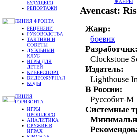
ЖАНРЫ
БУДУЩЕГО
Avencast: Ris
РЕПОРТАЖИ
ЛИНИЯ ФРОНТА
Жанр:
РЕЦЕНЗИИ
РУКОВОДСТВА
боевик
ТАКТИКИ И
СОВЕТЫ
Разработчик
ДУЭЛЬНЫЙ
КЛУБ
Clockstone S
ИГРЫ ДЛЯ
ДЕТЕЙ
Издатель:
КИБЕРСПОРТ
Lighthouse In
ВИДЕОЖУРНАЛ
КОДЫ
В России:
ЛИНИЯ
Руссобит-М
ГОРИЗОНТА
Системные т
ИГРЫ
ПРОШЛОГО
Минималь
АНАЛИТИКА
ОРУЖИЕ В
Рекомендов
ИГРАХ
КРАСНАЯ