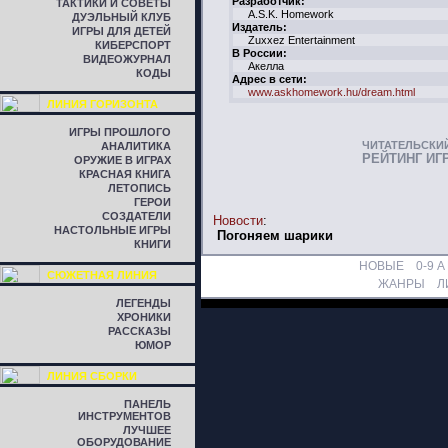
Разработчик:
ТАКТИКИ И СОВЕТЫ
A.S.K. Homework
ДУЭЛЬНЫЙ КЛУБ
Издатель:
ИГРЫ ДЛЯ ДЕТЕЙ
Zuxxez Entertainment
КИБЕРСПОРТ
В России:
ВИДЕОЖУРНАЛ
Акелла
КОДЫ
Адрес в сети:
www.askhomework.hu/dream.html
ЛИНИЯ ГОРИЗОНТА
ИГРЫ ПРОШЛОГО
ЧИТАТЕЛЬСКИ
АНАЛИТИКА
РЕЙТИНГ ИГ
ОРУЖИЕ В ИГРАХ
КРАСНАЯ КНИГА
ЛЕТОПИСЬ
ГЕРОИ
СОЗДАТЕЛИ
Новости
:
НАСТОЛЬНЫЕ ИГРЫ
Погоняем шарики
КНИГИ
НОВЫЕ
0-9
A
СЮЖЕТНАЯ ЛИНИЯ
ЖАНРЫ
Л
ЛЕГЕНДЫ
ХРОНИКИ
РАССКАЗЫ
ЮМОР
ЛИНИЯ СБОРКИ
ПАНЕЛЬ
ИНСТРУМЕНТОВ
ЛУЧШЕЕ
ОБОРУДОВАНИЕ