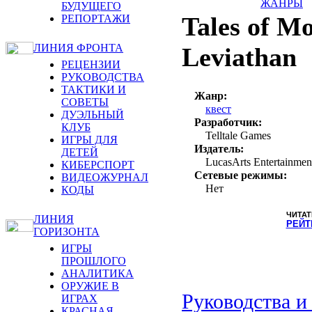
ЖАНРЫ
БУДУЩЕГО
Tales of Mo
РЕПОРТАЖИ
ЛИНИЯ ФРОНТА
Leviathan
РЕЦЕНЗИИ
РУКОВОДСТВА
ТАКТИКИ И
Жанр:
СОВЕТЫ
квест
ДУЭЛЬНЫЙ
Разработчик:
КЛУБ
Telltale Games
ИГРЫ ДЛЯ
Издатель:
ДЕТЕЙ
LucasArts Entertainmen
КИБЕРСПОРТ
Сетевые режимы:
ВИДЕОЖУРНАЛ
Нет
КОДЫ
ЧИТАТ
ЛИНИЯ
РЕЙТ
ГОРИЗОНТА
ИГРЫ
ПРОШЛОГО
АНАЛИТИКА
ОРУЖИЕ В
Руководства и
ИГРАХ
КРАСНАЯ