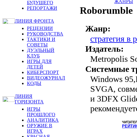
ЖАНРЫ
БУДУЩЕГО
Roborumble
РЕПОРТАЖИ
ЛИНИЯ ФРОНТА
Жанр:
РЕЦЕНЗИИ
РУКОВОДСТВА
стратегия в 
ТАКТИКИ И
СОВЕТЫ
Издатель:
ДУЭЛЬНЫЙ
КЛУБ
Metropolis S
ИГРЫ ДЛЯ
ДЕТЕЙ
Системные т
КИБЕРСПОРТ
Windows 95,
ВИДЕОЖУРНАЛ
КОДЫ
SVGA, совме
ЛИНИЯ
и 3DFX Glid
ГОРИЗОНТА
рекомендует
ИГРЫ
ПРОШЛОГО
АНАЛИТИКА
ЧИТАТЕ
ОРУЖИЕ В
РЕЙТИ
ИГРАХ
КРАСНАЯ