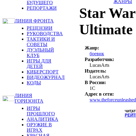
ЖАНРЫ
БУДУЩЕГО
Star War
РЕПОРТАЖИ
ЛИНИЯ ФРОНТА
Ultimate 
РЕЦЕНЗИИ
РУКОВОДСТВА
ТАКТИКИ И
СОВЕТЫ
Жанр:
ДУЭЛЬНЫЙ
боевик
КЛУБ
Разработчик:
ИГРЫ ДЛЯ
LucasArts
ДЕТЕЙ
Издатель:
КИБЕРСПОРТ
LucasArts
ВИДЕОЖУРНАЛ
В России:
КОДЫ
1C
Адрес в сети:
ЛИНИЯ
www.theforceunleashe
ГОРИЗОНТА
ИГРЫ
ЧИТАТ
ПРОШЛОГО
РЕЙТ
АНАЛИТИКА
ОРУЖИЕ В
ИГРАХ
КРАСНАЯ