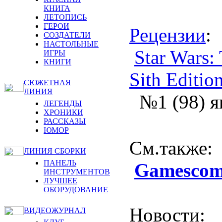
КНИГА
ЛЕТОПИСЬ
ГЕРОИ
Рецензии
:
СОЗДАТЕЛИ
НАСТОЛЬНЫЕ
Star Wars:
ИГРЫ
КНИГИ
Sith Editio
СЮЖЕТНАЯ
ЛИНИЯ
№1 (98) я
ЛЕГЕНДЫ
ХРОНИКИ
РАССКАЗЫ
ЮМОР
См.также
:
ЛИНИЯ СБОРКИ
ПАНЕЛЬ
Gamescom
ИНСТРУМЕНТОВ
ЛУЧШЕЕ
ОБОРУДОВАНИЕ
Новости
:
ВИДЕОЖУРНАЛ