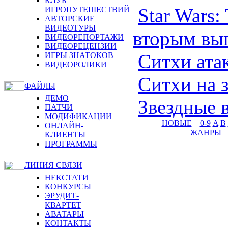
КЛУБ
Star Wars:
ИГРОПУТЕШЕСТВИЙ
АВТОРСКИЕ
ВИДЕОТУРЫ
вторым вы
ВИДЕОРЕПОРТАЖИ
ВИДЕОРЕЦЕНЗИИ
Ситхи ата
ИГРЫ ЗНАТОКОВ
ВИДЕОРОЛИКИ
Ситхи на 
ФАЙЛЫ
ДЕМО
Звездные 
ПАТЧИ
МОДИФИКАЦИИ
НОВЫЕ
0-9
A
B
ОНЛАЙН-
ЖАНРЫ
КЛИЕНТЫ
ПРОГРАММЫ
ЛИНИЯ СВЯЗИ
НЕКСТАТИ
КОНКУРСЫ
ЭРУДИТ-
КВАРТЕТ
АВАТАРЫ
КОНТАКТЫ