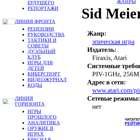
ЖАНРЫ
БУДУЩЕГО
Sid Meier
РЕПОРТАЖИ
ЛИНИЯ ФРОНТА
РЕЦЕНЗИИ
Жанр:
РУКОВОДСТВА
ТАКТИКИ И
эпическая игра
СОВЕТЫ
Издатель:
ДУЭЛЬНЫЙ
Firaxis, Atari
КЛУБ
ИГРЫ ДЛЯ
Системные требо
ДЕТЕЙ
PIV-1GHz, 256М
КИБЕРСПОРТ
ВИДЕОЖУРНАЛ
Адрес в сети:
КОДЫ
www.atari.com/pir
Сетевые режимы:
ЛИНИЯ
ГОРИЗОНТА
нет
ИГРЫ
ПРОШЛОГО
ЧИТАТЕ
АНАЛИТИКА
РЕЙТИ
ОРУЖИЕ В
ИГРАХ
КРАСНАЯ