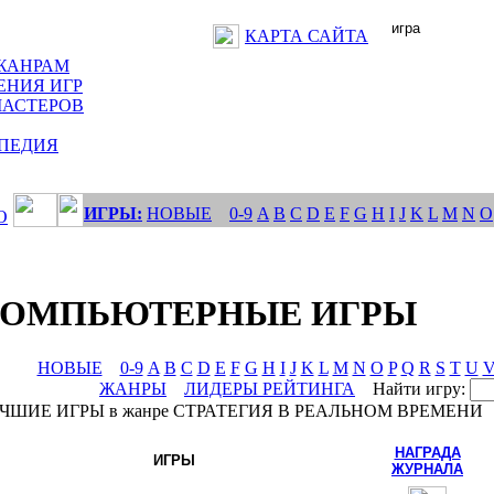
КАРТА САЙТА
ЖАНРАМ
ЕНИЯ ИГР
МАСТЕРОВ
ПЕДИЯ
ИГРЫ:
НОВЫЕ
0-9
A
B
C
D
E
F
G
H
I
J
K
L
M
N
O
О
КОМПЬЮТЕРНЫЕ ИГРЫ
НОВЫЕ
0-9
A
B
C
D
E
F
G
H
I
J
K
L
M
N
O
P
Q
R
S
T
U
ЖАНРЫ
ЛИДЕРЫ РЕЙТИНГА
Найти игру:
ЧШИЕ ИГРЫ в жанре СТРАТЕГИЯ В РЕАЛЬНОМ ВРЕМЕНИ
НАГРАДА
ИГРЫ
ЖУРНАЛА