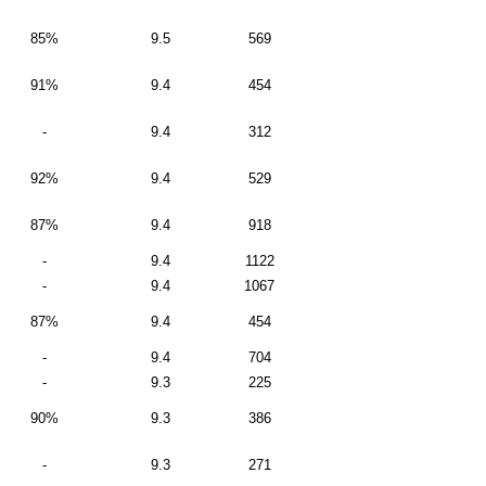
85%
9.5
569
91%
9.4
454
-
9.4
312
92%
9.4
529
87%
9.4
918
-
9.4
1122
-
9.4
1067
87%
9.4
454
-
9.4
704
-
9.3
225
90%
9.3
386
-
9.3
271