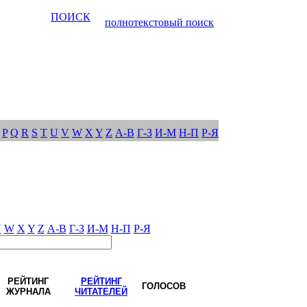
ПОИСК
полнотекстовый поиск
P
Q
R
S
T
U
V
W
X
Y
Z
А-В
Г-З
И-М
Н-П
Р-Я
V
W
X
Y
Z
А-В
Г-З
И-М
Н-П
Р-Я
РЕЙТИНГ
РЕЙТИНГ
ГОЛОСОВ
ЖУРНАЛА
ЧИТАТЕЛЕЙ