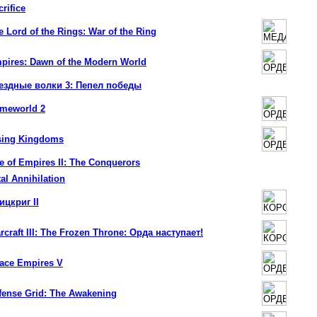
rifice
e Lord of the Rings: War of the Ring
pires: Dawn of the Modern World
ездные волки 3: Пепел победы
meworld 2
sing Kingdoms
e of Empires II: The Conquerors
tal Annihilation
ицкриг II
rcraft III: The Frozen Throne: Орда наступает!
ace Empires V
fense Grid: The Awakening