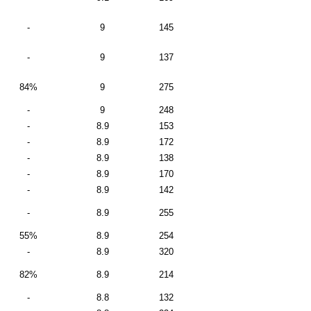
-
9
145
-
9
137
84%
9
275
-
9
248
-
8.9
153
-
8.9
172
-
8.9
138
-
8.9
170
-
8.9
142
-
8.9
255
55%
8.9
254
-
8.9
320
82%
8.9
214
-
8.8
132