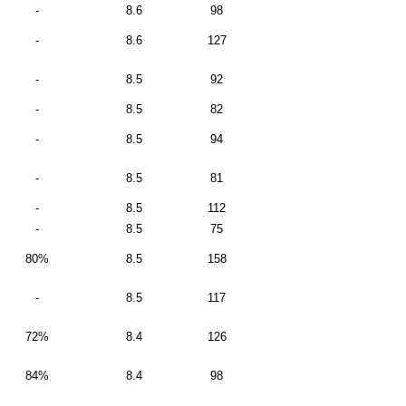
-
8.6
98
-
8.6
127
-
8.5
92
-
8.5
82
-
8.5
94
-
8.5
81
-
8.5
112
-
8.5
75
80%
8.5
158
-
8.5
117
72%
8.4
126
84%
8.4
98