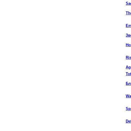
Sac
Th
Em
Зв
Ho
Ri
Ag
To
Бл
Wa
Sp
De