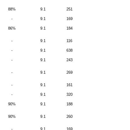
88%
9.1
251
-
9.1
169
86%
9.1
184
-
9.1
116
-
9.1
638
-
9.1
243
-
9.1
269
-
9.1
161
-
9.1
320
90%
9.1
188
90%
9.1
260
-
9.1
169