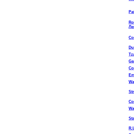
Pat
Ro
Ле
Co
Du
Tz
Ga
Co
Em
Wa
St
Co
War
St
R.