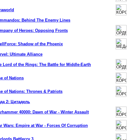
raworld
mmandos: Behind The Enemy Lines
mpany of Heroes: Opposing Fronts
ellForce: Shadow of the Phoenix
rvel: Ultimate Alliance
e Lord of the Rings: The Battle for Middle-Earth
se of Nations
se of Nations: Thrones & Patriots
да 2: Цитадель
rhammer 40000: Dawn of War - Winter Assault
ar Wars: Empire at War - Forces Of Corruption
rlords Battlecry 3