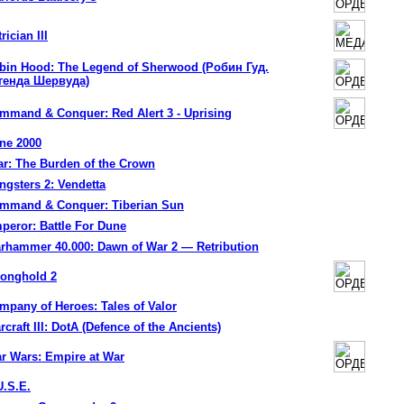
rician III
bin Hood: The Legend of Sherwood (Робин Гуд.
генда Шервуда)
mmand & Conquer: Red Alert 3 - Uprising
ne 2000
ar: The Burden of the Crown
ngsters 2: Vendetta
mmand & Conquer: Tiberian Sun
peror: Battle For Dune
rhammer 40.000: Dawn of War 2 — Retribution
ronghold 2
mpany of Heroes: Tales of Valor
craft III: DotA (Defence of the Ancients)
ar Wars: Empire at War
U.S.E.