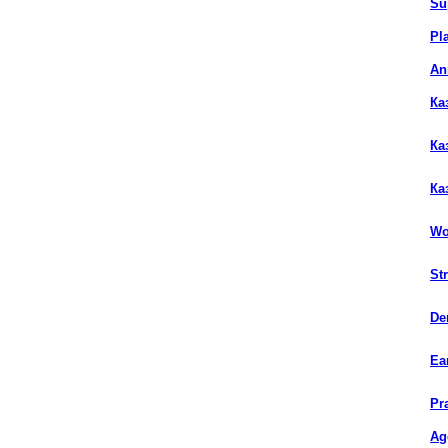
Su
Pl
An
Ка
Ка
Ка
Wo
St
De
Ea
Pr
Ag