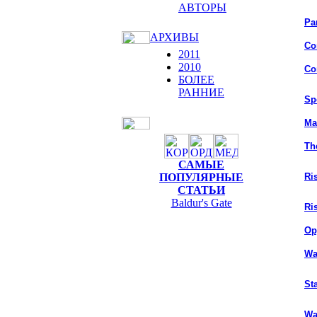
АВТОРЫ
Pa
АРХИВЫ
Co
2011
2010
Co
БОЛЕЕ
РАННИЕ
Sp
Ma
Th
САМЫЕ
ПОПУЛЯРНЫЕ
Ri
СТАТЬИ
Baldur's Gate
Ri
Ор
Wa
St
Wa