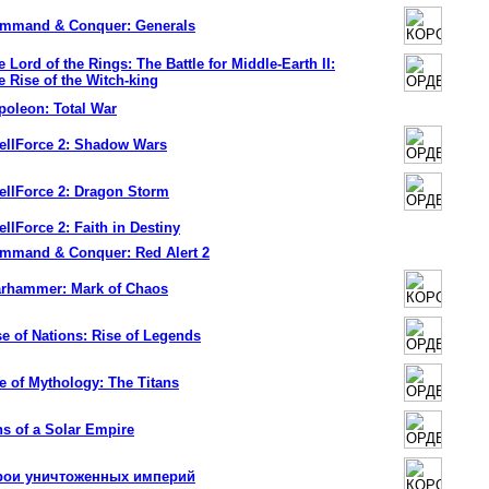
mmand & Conquer: Generals
e Lord of the Rings: The Battle for Middle-Earth II:
e Rise of the Witch-king
poleon: Total War
ellForce 2: Shadow Wars
ellForce 2: Dragon Storm
ellForce 2: Faith in Destiny
mmand & Conquer: Red Alert 2
rhammer: Mark of Chaos
se of Nations: Rise of Legends
e of Mythology: The Titans
ns of a Solar Empire
рои уничтоженных империй