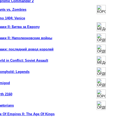
preme Commander 2
ants vs. Zombies
no 1404: Venice
заки II: Битва за Европу
заки II: Наполеоновские войны
заки: последний довод королей
rld in Conflict: Soviet Assault
ronghold: Legends
migod
rth 2160
aetorians
e Of Empires II: The Age Of Kings