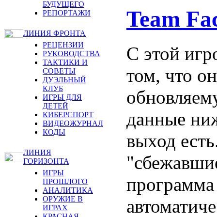
БУДУЩЕГО
Team Fa
РЕПОРТАЖИ
ЛИНИЯ ФРОНТА
РЕЦЕНЗИИ
С этой игр
РУКОВОДСТВА
ТАКТИКИ И
том, что о
СОВЕТЫ
ДУЭЛЬНЫЙ
КЛУБ
обновляему
ИГРЫ ДЛЯ
ДЕТЕЙ
данные ниж
КИБЕРСПОРТ
ВИДЕОЖУРНАЛ
КОДЫ
выход есть
ЛИНИЯ
"сбежавшие
ГОРИЗОНТА
ИГРЫ
программ
ПРОШЛОГО
АНАЛИТИКА
ОРУЖИЕ В
автоматиче
ИГРАХ
КРАСНАЯ