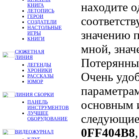
находите о
КНИГА
ЛЕТОПИСЬ
ГЕРОИ
соответст
СОЗДАТЕЛИ
НАСТОЛЬНЫЕ
значению п
ИГРЫ
КНИГИ
мной, знач
СЮЖЕТНАЯ
ЛИНИЯ
Потерянные
ЛЕГЕНДЫ
ХРОНИКИ
Очень удоб
РАССКАЗЫ
ЮМОР
параметрам
ЛИНИЯ СБОРКИ
основным 
ПАНЕЛЬ
ИНСТРУМЕНТОВ
ЛУЧШЕЕ
следующи
ОБОРУДОВАНИЕ
0FF404B8
ВИДЕОЖУРНАЛ