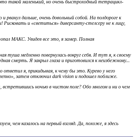
 (это такой маленький, но очень быстроходный тетрацикл-
 и рванул дальше, очень довольный собой. На полдороге к
! Рисковать и «светиться» диверсанту-стелсеру не к лицу,
топал МАКС. Увидев все это, я замер. Полная
ая туша медленно повернулась вокруг себя. И тут я, к своему
едная смерть. Я закрыл глаза и приготовился к неизбежному...
ответил я, прикидывая, к чему бы это. Курево у него
епно», затем отключил dark vision и подошел поближе.
а, встретившись ночью в чистом поле? Обо многом и ни о чем
ем, чем казалось на первый взгляд. Да, похоже, я здесь