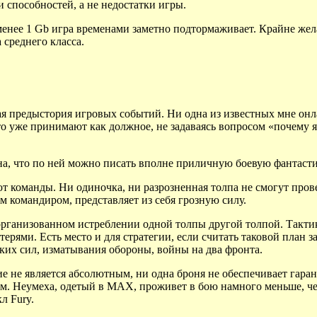
 способностей, а не недостатки игры.
енее 1 Gb игра временами заметно подтормаживает. Крайне жел
 среднего класса.
ная предыстория игровых событий. Ни одна из известных мне он
это уже принимают как должное, не задаваясь вопросом «почему я 
на, что по ней можно писать вполне приличную боевую фантасти
ют команды. Ни одиночка, ни разрозненная толпа не смогут про
 командиром, представляет из себя грозную силу.
рганизованном истреблении одной толпы другой толпой. Тактика
ерями. Есть место и для стратегии, если считать таковой план 
ких сил, изматывания обороны, войны на два фронта.
е не является абсолютным, ни одна броня не обеспечивает гара
ым. Неумеха, одетый в MAX, проживет в бою намного меньше, ч
л Fury.