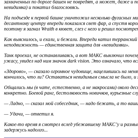
захваченных по дороге башен не повредят, а может, даже и п
невидимка) и покатил благословясь.
На подъезде к первой башне уничтожил несколько фугасных мин
десантному центру впереди показался свет фар, а спустя коро
поэтому я загнал Wraith в кювет, слез с него и решил посмотр
Как выяснилось, и ехали, и бежали. Впереди катил терранский
неподвижность — единственная защита для «невидимки».
Танк проехал, не останавливаясь, а вот МАКС выключил почему
ужасу, увидел над ним значок dark vision. Это означало, что 
«Здорово», — сказало огромное чудовище, нацелившись на мен
кончилось, что ли? Оставаться невидимым смысла не было, и 
Общались мы (в чате, естественно, а не макросами) около де
конкретно. Боевой ранг, бестолковость новичков, курьезные слу
— Ладно, — сказал мой собеседник, — надо бежать, а то ваш
— Удачи, — ответил я.
Какое-то время я смотрел вслед убежавшему МАКС’у и размышля
задержусь надолго...