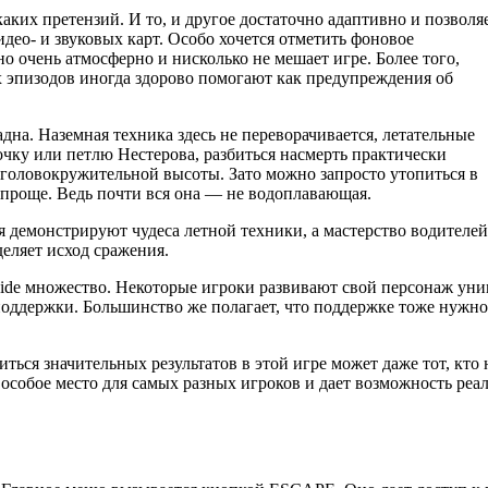
аких претензий. И то, и другое достаточно адаптивно и позволя
део- и звуковых карт. Особо хочется отметить фоновое
 очень атмосферно и нисколько не мешает игре. Более того,
эпизодов иногда здорово помогают как предупреждения об
адна. Наземная техника здесь не переворачивается, летательные
чку или петлю Нестерова, разбиться насмерть практически
 головокружительной высоты.
Зато можно запросто утопиться в
 проще. Ведь почти вся она — не водоплавающая.
 демонстрируют чудеса летной техники, а мастерство водителей
еляет исход сражения.
Side множество. Некоторые игроки развивают свой персонаж уни
ддержки. Большинство же полагает, что поддержке тоже нужно 
иться значительных результатов в этой игре может даже тот, кто
особое место для самых разных игроков и дает возможность реа