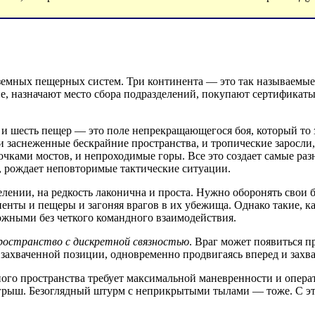
земных пещерных систем. Три континента — это так называемые
е, назначают место сбора подразделений, покупают сертификаты
и шесть пещер — это поле непрекращающегося боя, который то з
и заснеженные бескрайние пространства, и тропические заросли
чками мостов, и непроходимые горы. Все это создает самые раз
, рождает неповторимые тактические ситуации.
лении, на редкость лаконична и проста. Нужно оборонять свои б
енты и пещеры и загоняя врагов в их убежища. Однако такие, ка
ожными без четкого командного взаимодействия.
ространство с дискретной связностью
. Враг может появиться 
на захваченной позиции, одновременно продвигаясь вперед и зах
ного пространства требует максимальной маневренности и опера
игрыш. Безоглядный штурм с неприкрытыми тылами — тоже. С эт