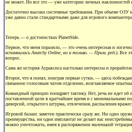
не может. Но все это — уже категории личных наклонностей и
Достаточно высоки системные требования. При объеме ОЗУ м
уже давно стали стандартными даже для игрового компьютера
Теперь — о достоинствах PlanetSide.
Первое, что меня поразило, — это очень интересная и логич
вспомнилась Anarchy Online, но и только. — Прим. ред.)
. Все 
вопрос.
Сама же история Аураксиса настолько интересна и проработа
Второе, что я понял, поиграв первые сутки, — здесь побежда
связанное голосовым чатом отделение, возглавляемое опытным
Командный принцип поощряет тактику. Нет, речь не идет об о
поставленной цели в кратчайшее время и с минимальными пот
диверсий, открытого штурма, отвлечения, распыления вражес
Игровой баланс заметен практически сразу же. Ни одно оружи
преимущества, ни один имплантат не делает вас неистребим
можно уничтожить, имея в распоряжении маленький тетрацик