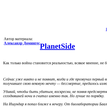
Автор материала:
Александр Домингес
PlanetSide
Как только война становится реальностью, всякое мнение, не бе
Сейчас уже никто и не помнит, когда и где прозвучал первый
получившее свою вековую мечту — бессмертие, предалось излю
Убивай, чтобы быть убитым, воскресни, не помня предсмертн
сегодняшней ночи я считал именно так. Но лучше по порядку.
На Ишундар я попал ближе к вечеру. От биолаборатории Баал 