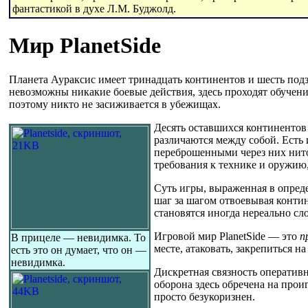
фантастикой в духе Л.М. Буджолд.
Мир PlanetSide
Планета Аураксис имеет тринадцать континентов и шесть под
невозможны никакие боевые действия, здесь проходят обучени
поэтому никто не засиживается в убежищах.
Десять оставшихся континентов 
различаются между собой. Есть 
переброшенными через них нито
требования к технике и оружию
Суть игры, выраженная в опреде
шаг за шагом отвоевывая контин
становятся иногда нереально сл
Игровой мир PlanetSide — это
п
В прицеле — невидимка. То
месте, атаковать, закрепиться 
есть это он думает, что он —
невидимка.
Дискретная связность оператив
оборона здесь обречена на про
просто безукоризнен.