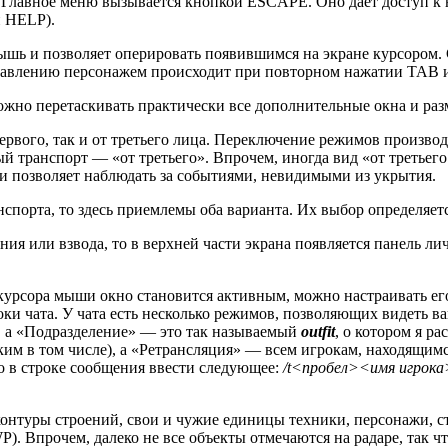
 Главное меню вызывается кнопкой ESCAPE. Оно дает доступ к 
й HELP).
шь и позволяет оперировать появившимся на экране курсором.
правлению персонажем происходит при повторном нажатии TAB
но перетаскивать практически все дополнительные окна и разме
ервого, так и от третьего лица. Переключение режимов производи
ый транспорт — «от третьего». Впрочем, иногда вид «от третьег
 и позволяет наблюдать за событиями, невидимыми из укрытия.
нспорта, то здесь приемлемы оба варианта. Их выбор определяет
ния или взвода, то в верхней части экрана появляется панель ли
 курсора мыши окно становится активным, можно настраивать ег
троки чата. У чата есть несколько режимов, позволяющих видеть
я, а «Подразделение» — это так называемый
outfit
, о котором я р
им в том числе), а «Ретрансляция» — всем игрокам, находящимс
о в строке сообщения ввести следующее:
/t<пробел><имя игрок
контуры строений, свои и чужие единицы техники, персонажи, 
P). Впрочем, далеко не все объекты отмечаются на радаре, так ч