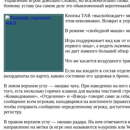
Управление игрой довольно сложно, но исключительно гибко.
боевому уставу (на самом деле это обыкновенный коротеньки
Кнопка TAB «высвобождает» мы
этом невозможно. Возврат к у
В режиме «свободной мыши» мож
Игра поддерживает вид как от п
первого лица», а водить наземн
он дает намного больший обзор
Что же касается воздушного тра
Если вы входите в состав отделе
(координаты по карте), каково состояние его здоровья и брони.
В левом верхнем углу — окошко чата. При наведении на него
того, есть несколько горячих клавиш для вызова текстовой с
«Командование», «Отделение» и «Взвод» говорят сами за себ
сообщение всем игрокам, находящимся на континенте (вражеск
чтобы отправить сообщение определенному игроку, достаточн
регистру.
В правом верхнем углу — окошко радара. На нем отмечаются 
направление на метки (в игре они называются waypoints или W