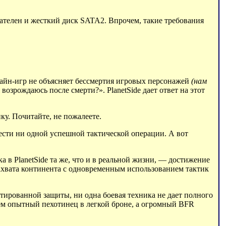
ателен и жесткий диск SATA2. Впрочем, такие требования
лайн-игр не объясняет бессмертия игровых персонажей
(нам
возрождаюсь после смерти?». PlanetSide дает ответ на этот
ку. Почитайте, не пожалеете.
вести ни одной успешной тактической операции. А вот
 в PlanetSide та же, что и в реальной жизни, — достижение
захвата континента с одновременным использованием тактик
нтированной защиты, ни одна боевая техника не дает полного
ем опытный пехотинец в легкой броне, а огромный BFR