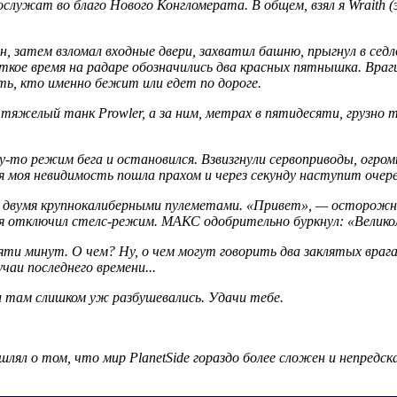
ослужат во благо Нового Конгломерата. В общем, взял я Wraith
, затем взломал входные двери, захватил башню, прыгнул в седло
ткое время на радаре обозначились два красных пятнышка. Враги
еть, кто именно бежит или едет по дороге.
 тяжелый танк Prowler, а за ним, метрах в пятидесяти, грузно 
-то режим бега и остановился. Взвизгнули сервоприводы, огромн
вся моя невидимость пошла прахом и через секунду наступит очер
я двумя крупнокалиберными пулеметами. «Привет», — осторожно 
я отключил стелс-режим. МАКС одобрительно буркнул: «Великол
сяти минут. О чем? Ну, о чем могут говорить два заклятых враг
чаи последнего времени...
и там слишком уж разбушевались. Удачи тебе.
л о том, что мир PlanetSide гораздо более сложен и непредсказу