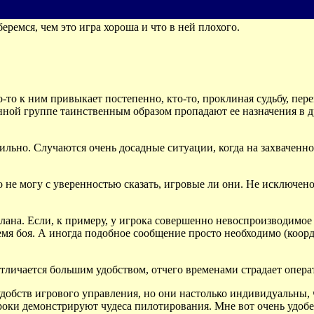
беремся, чем это игра хороша и что в ней плохого.
то к ним привыкает постепенно, кто-то, проклиная судьбу, пер
ной группе таинственным образом пропадают ее назначения в д
бильно. Случаются очень досадные ситуации, когда на захваченн
о не могу с уверенностью сказать, игровые ли они. Не исключен
лана. Если, к примеру, у игрока совершенно невоспроизводимое
ремя боя. А иногда подобное сообщение просто необходимо (коор
тличается большим удобством, отчего временами страдает опера
добств игрового управления, но они настолько индивидуальны, ч
оки демонстрируют чудеса пилотирования. Мне вот очень удобен 