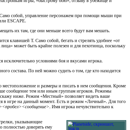
настройкам игры, «быстрому бою», отзыву в убежище и
 Само собой, управление персонажем при помощи мыши при
 или ESCAPE.
щать их там, где они меньше всего будут вам мешать.
тся клавишей Т. Само собой, бегать и стрелять удобнее «от
о лица» может быть крайне полезен и для пехотинца, поскольку
ся исключительно условиями боя и вкусами игрока.
чного состава. По ней можно судить о том, где кто находится
о местоположение и размеры и писать в нем сообщения. Кроме
 ваше сообщение тем или иным группам игроков. Режимы
асскажу ниже. Режим «Местный» позволяет видеть ваше
я в игре на данный момент. Есть и режим «Личный». Для того
а><пробел><сообщение>
. Имя игрока нечувствительно к
стрелки, указывающие
то полностью доверять ему