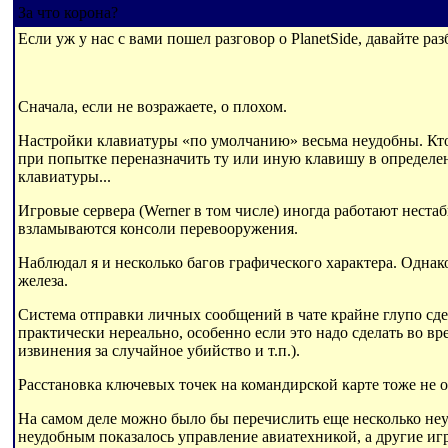
За что корона?
Если уж у нас с вами пошел разговор о PlanetSide, давайте раз
Сначала, если не возражаете, о плохом.
Настройки клавиатуры «по умолчанию» весьма неудобны. Кто-
при попытке переназначить ту или иную клавишу в определен
клавиатуры...
Игровые сервера (Werner в том числе) иногда работают неста
взламываются консоли перевооружения.
Наблюдал я и несколько багов графического характера. Однак
железа.
Система отправки личных сообщений в чате крайне глупо сде
практически нереально, особенно если это надо сделать во в
извинения за случайное убийство и т.п.).
Расстановка ключевых точек на командирской карте тоже не о
На самом деле можно было бы перечислить еще несколько неу
неудобным показалось управление авиатехникой, а другие игр