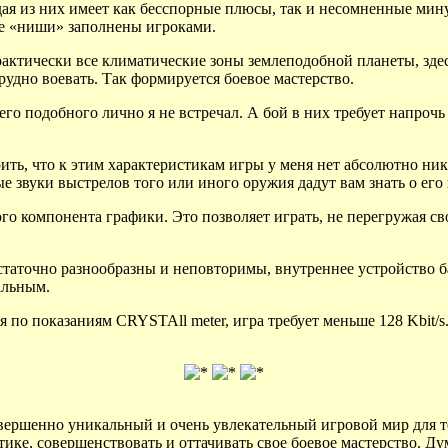
ая из них имеет как бесспорные плюсы, так и несомненные мин
е «ниши» заполнены игроками.
актически все климатические зоны землеподобной планеты, здес
трудно воевать. Так формируется боевое мастерство.
 подобного лично я не встречал. А бой в них требует напрочь з
орить, что к этим характеристикам игры у меня нет абсолютно ни
ые звуки выстрелов того или иного оружия дадут вам знать о ег
о компонента графики. Это позволяет играть, не перегружая сво
таточно разнообразны и неповторимы, внутреннее устройство б
альным.
по показаниям CRYSTAll meter, игра требует меньше 128 Kbit/s
 совершенно уникальный и очень увлекательный игровой мир для 
ике, совершенствовать и оттачивать свое боевое мастерство. Дум