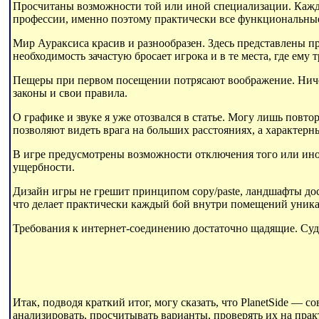
Просчитаны возможности той или иной специализации. Кажд
профессии, именно поэтому практически все функциональны
Мир Аураксиса красив и разнообразен. Здесь представлены пр
необходимость зачастую бросает игрока и в те места, где ему 
Пещеры при первом посещении потрясают воображение. Ничего
законы и свои правила.
О графике и звуке я уже отозвался в статье. Могу лишь повт
позволяют видеть врага на больших расстояниях, а характерн
В игре предусмотрены возможности отключения того или иног
ущербности.
Дизайн игры не грешит принципом copy/paste, ландшафты дос
что делает практически каждый бой внутри помещений уник
Требования к интернет-соединению достаточно щадящие. Судя 
Итак, подводя краткий итог, могу сказать, что PlanetSide —
анализировать, просчитывать варианты, проверять их на практ