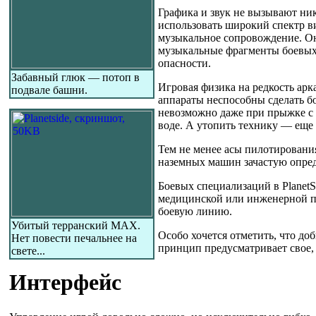
Графика и звук не вызывают ник
использовать широкий спектр ви
музыкальное сопровождение. Оно
музыкальные фрагменты боевых 
опасности.
Забавный глюк — потоп в
Игровая физика на редкость арк
подвале башни.
аппараты неспособны сделать бо
невозможно даже при прыжке с
воде. А утопить технику — еще
Тем не менее асы пилотирования
наземных машин зачастую опред
Боевых специализаций в Planet
медицинской или инженерной по
боевую линию.
Убитый терранский MAX.
Особо хочется отметить, что доб
Нет повести печальнее на
принцип предусматривает свое, 
свете...
Интерфейс