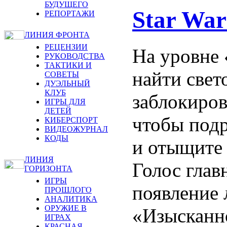
БУДУЩЕГО
Star Wa
РЕПОРТАЖИ
ЛИНИЯ ФРОНТА
РЕЦЕНЗИИ
На уровне 
РУКОВОДСТВА
ТАКТИКИ И
найти свет
СОВЕТЫ
ДУЭЛЬНЫЙ
КЛУБ
заблокиров
ИГРЫ ДЛЯ
ДЕТЕЙ
чтобы подр
КИБЕРСПОРТ
ВИДЕОЖУРНАЛ
КОДЫ
и отыщите 
ЛИНИЯ
Голос глав
ГОРИЗОНТА
ИГРЫ
появление
ПРОШЛОГО
АНАЛИТИКА
ОРУЖИЕ В
«Изысканно
ИГРАХ
КРАСНАЯ