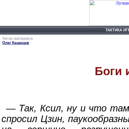
ТАКТИКА И
Автор материала:
Rise of Nati
Олег Казанцев
L
Боги 
—
Так, Ксил, ну и что т
спросил Цзин,
паукообразн