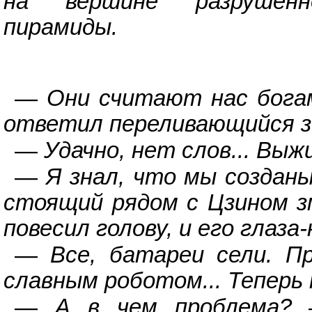
на вершине разрушенно
пирамиды.
—
Они считают нас богам
ответил переливающийся 
—
Удачно, нет слов... Выж
—
Я знал, что мы созданы
стоящий рядом с Цзином з
повесил голову, и его глаза
—
Все, батареи сели. П
славным роботом... Теперь 
—
А в чем проблема? —