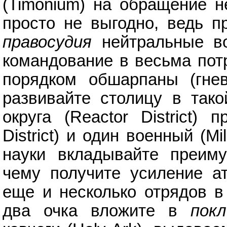
(Timonium) на обращение н
просто не выгодно, ведь п
правосудия
нейтральные во
командование в весьма потр
порядком обшарпаны (гне
развивайте столицу в тако
округа (Reactor District)
District) и один военный (Mi
науки вкладывайте преи
чему получите усиление ат
еще и несколько отрядов в
два очка вложите в
покл