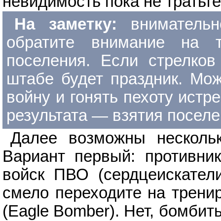
невидимость пока не тратьте
На заметку:
вниматель
обратите внимание на т
поселения. Если стрелков
штабе будет праздник. Мо
войну и гонять пехоту ист
результата — взятия поселе
Далее возможны нескольк
Вариант первый: противни
войск ПВО (сердцеискатели
смело переходите на трени
(Eagle Bomber). Нет, бомби