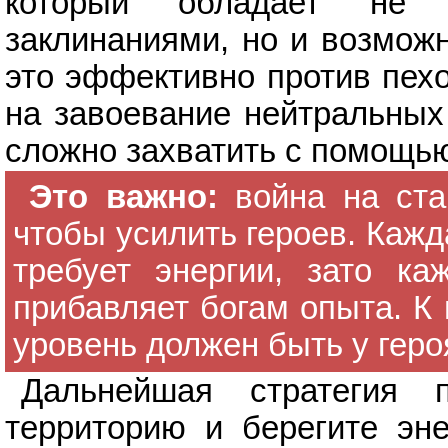
который обладает не 
заклинаниями, но и возможн
это эффективно против пехо
на завоевание нейтральных 
сложно захватить с помощью 
Это важно:
война на ста
чтобы усилить героев. Кажд
требует энергии, зато ка
прибавляет богам опыта. К
уровень должен быть у геро
Дальнейшая стратегия п
территорию и берегите эн