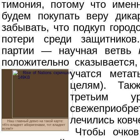
тимония, потому что имен
будем покупать веру дика
забывать, что подкуп город
потери среди защитнико
партии — научная ветвь
положительно сказывается,
учатся
мета
целям). Так
третьим 
свежеприобр
лечились ковч
Наш главный девиз на такой карте:
«Кто владеет аборигенами, тот владеет
Чтобы очков
всем!»