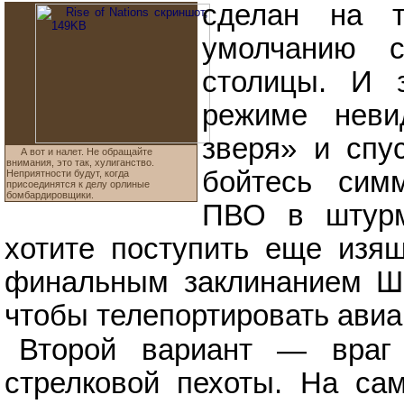
сделан на 
умолчанию с
столицы. И 
режиме неви
зверя» и спу
А вот и налет. Не обращайте
внимания, это так, хулиганство.
бойтесь симм
Неприятности будут, когда
присоединятся к делу орлиные
бомбардировщики.
ПВО в штурм
хотите поступить еще изящ
финальным заклинанием Ш
чтобы телепортировать авиа
Второй вариант — враг 
стрелковой пехоты. На са