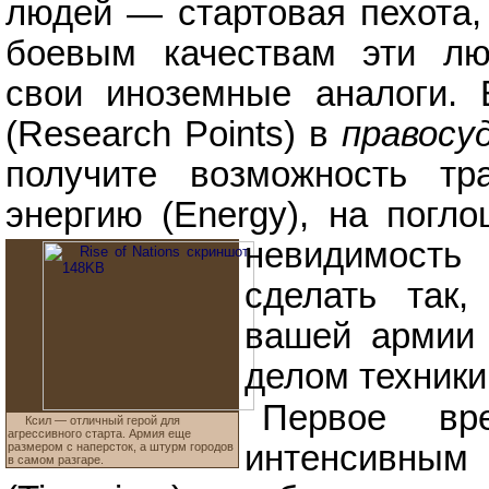
людей — стартовая пехота, 
боевым качествам эти лю
свои иноземные аналоги. 
(Research Points) в
правосуд
получите возможность тр
энергию (Energy), на погл
невидимость
сделать так
вашей армии 
делом техники
Первое вр
Ксил — отличный герой для
агрессивного старта. Армия еще
интенсивным
размером с наперсток, а штурм городов
в самом разгаре.