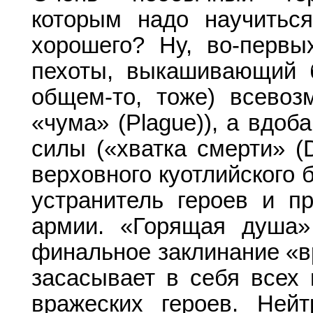
которым надо научитьс
хорошего? Ну, во-первы
пехоты, выкашивающий 
общем-то, тоже) всевоз
«чума» (Plague)), а вдо
силы («хватка смерти» (D
верховного куотлийского 
устранитель героев и п
армии. «Горящая душа» 
финальное заклинание «вр
засасывает в себя всех
вражеских героев. Нейт