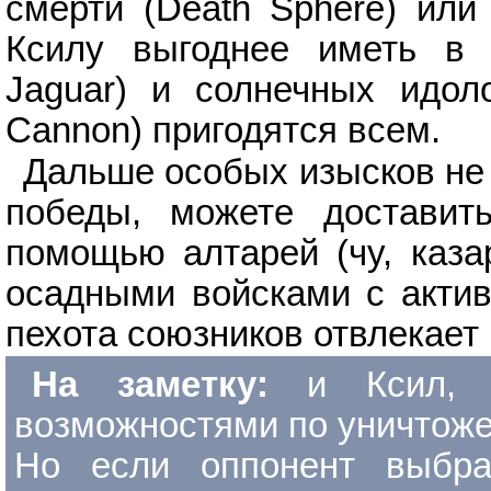
смерти (Death Sphere) или
Ксилу выгоднее иметь в 
Jaguar) и солнечных идоло
Cannon) пригодятся всем.
Дальше особых изысков не 
победы, можете доставит
помощью алтарей (чу, казар
осадными войсками с актив
пехота союзников отвлекает
На заметку:
и Ксил, 
возможностями по уничтожен
Но если оппонент выбрал