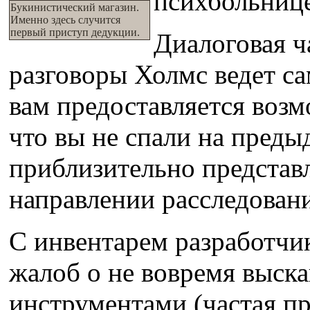
психбольнице
Букинистический магазин.
Именно здесь случится
первый приступ дедукции.
Диалоговая ч
разговоры Холмс ведет са
вам предоставляется воз
что вы не спали на пред
приблизительно представл
направлении расследован
С инвентарем разработчи
жалоб о не вовремя выск
инструментами (частая пр