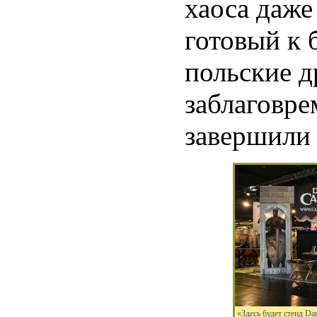
хаоса даже
готовый к
польские д
заблаговре
завершили 
«Здесь будет стенд Da