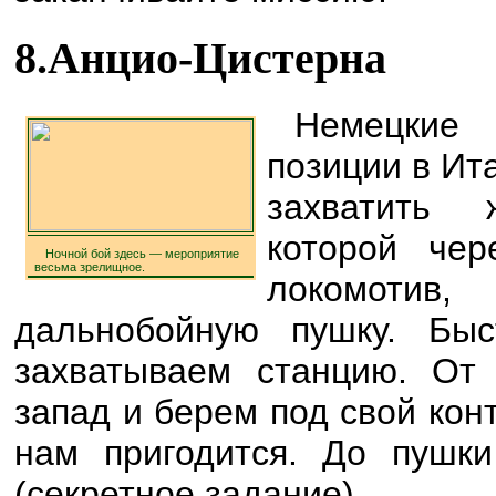
8.Анцио-Цистерна
Немецкие 
позиции в Ит
захватить 
которой чер
Ночной бой здесь — мероприятие
весьма зрелищное.
локомоти
дальнобойную пушку. Бы
захватываем станцию. От
запад и берем под свой кон
нам пригодится. До пушк
(секретное задание).