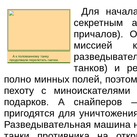
Для начал
секретным а
причалов). 
миссией к
разведывате
А к поломанному танку
продолжали перелетать гаечки.
танков) и р
полно минных полей, поэто
пехоту с миноискателями
подарков. А снайперов
пригодятся для уничтожени
Разведывательная машина н
танки противника на отк