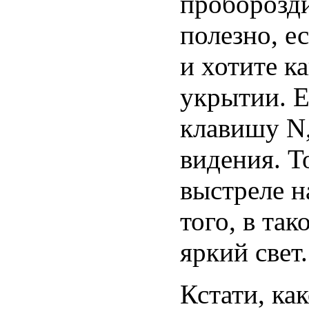
проборозди
полезно, е
и хотите к
укрытии. Е
клавишу N
видения. Т
выстреле н
того, в та
яркий свет.
Кстати, как