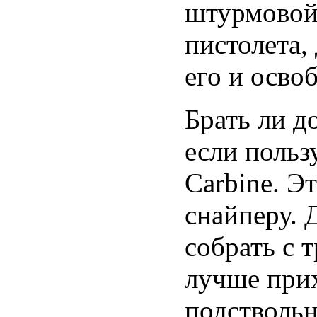
штурмовой 
пистолета,
его и осво
Брать ли д
если поль
Carbine. Э
снайперу. 
собрать с 
лучше прих
подствольн