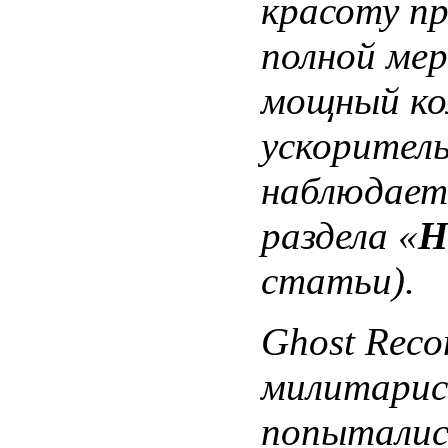
красоту п
полной мер
мощный ко
ускоритель
наблюдаетс
раздела «
Н
статьи).
Ghost Reco
милитарис
попыталис