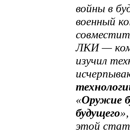
войны в б
военный к
совместит
ЛКИ — ком
изучил тех
исчерпыва
технологи
«
Оружие б
будущего
»
этой стат