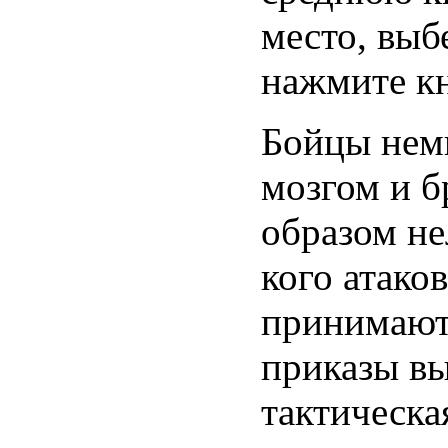
место, выб
нажмите кн
Бойцы нем
мозгом и б
образом не
кого атако
принимают 
приказы вы
тактическая