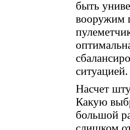
быть униве
вооружим 
пулеметчик
оптимальн
сбалансиро
ситуацией.
Насчет шт
Какую выбр
большой ра
слишком от