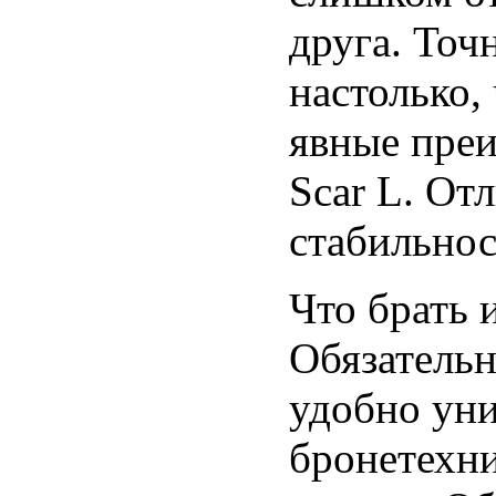
друга. Точ
настолько,
явные пре
Scar L. От
стабильнос
Что брать 
Обязатель
удобно уни
бронетехн