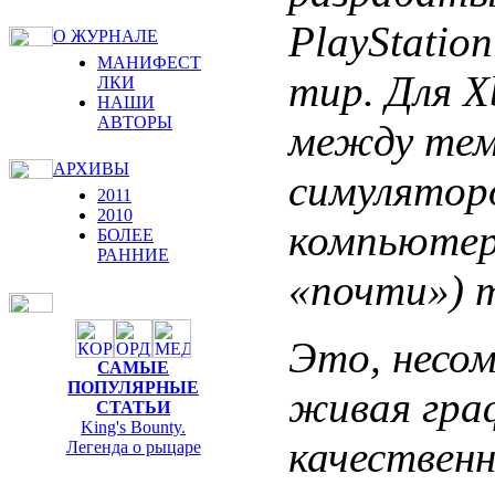
PlayStatio
О ЖУРНАЛЕ
МАНИФЕСТ
тир. Для X
ЛКИ
НАШИ
АВТОРЫ
между тем
АРХИВЫ
симуляторо
2011
2010
компьютеро
БОЛЕЕ
РАННИЕ
«почти») 
Это, несом
САМЫЕ
ПОПУЛЯРНЫЕ
живая гра
СТАТЬИ
King's Bounty.
качествен
Легенда о рыцаре