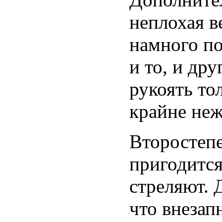
неплохая в
намного по
и то, и др
рукоять то
крайне неж
Второстеп
пригодится
стреляют. 
что внезап