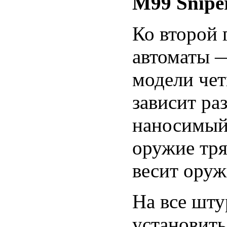
M99 Snipe
Ко второй
автоматы
модели че
зависит ра
наносимый
оружие тря
весит оруж
На все шт
установит