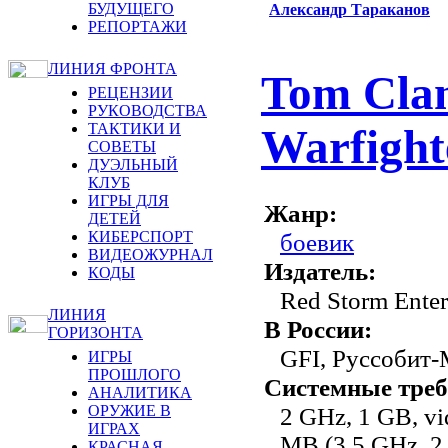
БУДУЩЕГО
Александр Тараканов
РЕПОРТАЖИ
ЛИНИЯ ФРОНТА
Tom Clan
РЕЦЕНЗИИ
РУКОВОДСТВА
ТАКТИКИ И
Warfight
СОВЕТЫ
ДУЭЛЬНЫЙ
КЛУБ
ИГРЫ ДЛЯ
Жанр:
ДЕТЕЙ
КИБЕРСПОРТ
боевик
ВИДЕОЖУРНАЛ
Издатель:
КОДЫ
Red Storm Enter
ЛИНИЯ
В России:
ГОРИЗОНТА
GFI, Руссобит
ИГРЫ
ПРОШЛОГО
Системные треб
АНАЛИТИКА
ОРУЖИЕ В
2 GHz, 1 GB, v
ИГРАХ
MB (3,5 GHz, 2
КРАСНАЯ