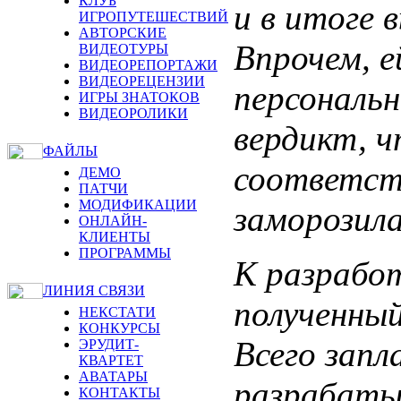
КЛУБ
и в итоге 
ИГРОПУТЕШЕСТВИЙ
АВТОРСКИЕ
Впрочем, е
ВИДЕОТУРЫ
ВИДЕОРЕПОРТАЖИ
ВИДЕОРЕЦЕНЗИИ
персональн
ИГРЫ ЗНАТОКОВ
ВИДЕОРОЛИКИ
вердикт, ч
ФАЙЛЫ
соответст
ДЕМО
ПАТЧИ
МОДИФИКАЦИИ
заморозила
ОНЛАЙН-
КЛИЕНТЫ
ПРОГРАММЫ
К разработ
ЛИНИЯ СВЯЗИ
полученный
НЕКСТАТИ
КОНКУРСЫ
Всего запл
ЭРУДИТ-
КВАРТЕТ
АВАТАРЫ
разрабатыв
КОНТАКТЫ