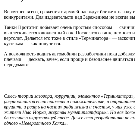
Вероятнее всего, сражения с армией нас ждут ближе к началу
конкурентами. Для издевательств над Заражением не всегда в
Танки Прототип добывает очень простым способом — свинчива
выплескивается клюквенный сок. После этого танк, немного и
вертолет. Делается это тоже в стиле «Терминатора» — заскочи
кусочкам — как получится.
А возможность водить автомобили разработчики пока добавлят
плечами — дескать, зачем, если проще и безопаснее двигатьс
передумают.
Смесь теории заговора, коррупции, элементов «Терминатора»
разработчиков есть примеры и положительные, и отрицательн
крушить и рвать на части» ради жизни и счастья, у них уж
жители Нью-Йорка, жертвы мультиплатформы. Но все должна
движение в окружающей среде. Даже если разработчики не см
одного «Невероятного Халка».