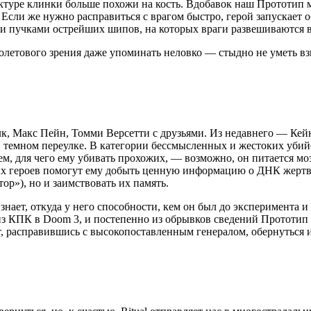
актуре клинки больше похожи на кость. Вдобавок наш Прототип
Если же нужно расправиться с врагом быстро, герой запускает об
и пучками острейших шипов, на которых враги развешиваются 
летового зрения даже упоминать неловко — стыдно не уметь взг
к, Макс Пейн, Томми Версетти с друзьями. Из недавнего — Кей
в темном переулке. В категории бессмысленных и жестоких уби
м, для чего ему убивать прохожих, — возможно, он питается мо
х героев помогут ему добыть ценную информацию о ДНК жертв 
р»), но и заимствовать их память.
нает, откуда у него способности, кем он был до эксперимента и 
з КПК в Doom 3, и постепенно из обрывков сведений Прототип
 расправившись с высокопоставленным генералом, обернуться и