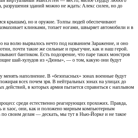
льный виртуальный Манхэттен — место, милое сердцу любого
, разрушения зданий можно не ждать: Алекс силен, но до
мся крышам), но и оружие. Толпы людей обеспечивают
размахивает клинками, топает ногами, швыряет автомобили и в
о на волю вырвалось нечто под названием Заражение, и оно
тни, почти такие же сильные и прыгучие, как и наш герой.
зывают бантиком. Есть подозрение, что паре таких монстров
ающие шай-хулудов из «Дюны», — о том, какую они будут
ту менять наполнение. В «безопасных» зонах военные будут
пожирая всех почем зря. В нейтральных зонах на улицах до
ых действий, в которых армия пытается справиться с наплывом
й процесс среди естественно реагирующих прохожих. Правда,
ть и хаос, они, как и положено мирным компьютерным
 по своим делам — дескать, мы тут в Нью-Йорке и не такое