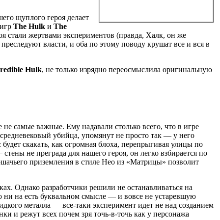
ашего щуплого героя делает
 игр
The Hulk
и
The
оя стали жертвами экспериментов (правда, Халк, он же
преследуют власти, и оба по этому поводу крушат все и вся в
redible Hulk
, не только изрядно переосмыслила оригинальную
 не самые важные. Ему надавали столько всего, что в игре
, средневековый убийца, упомянут не просто так — у него
с будет скакать, как огромная блоха, перепрыгивая улицы по
 стены не преграда для нашего героя, он легко взбирается по
ошачьего приземления в стиле Нео из «Матрицы» позволит
чках. Однако разработчики решили не останавливаться на
о ни на есть буквальном смысле — и вовсе не устаревшую
идкого металла — все-таки эксперимент идет не над созданием
ки и режут всех почем зря точь-в-точь как у персонажа