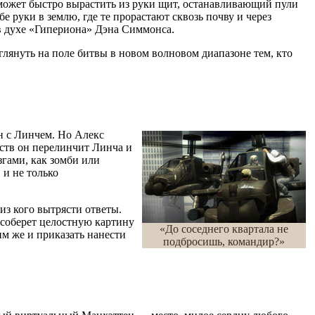
 может быстро вырастить из руки щит, останавливающий пули
е руки в землю, где те прорастают сквозь почву и через
в духе «Гипериона» Дэна Симмонса.
лянуть на поле битвы в новом волновом диапазоне тем, кто
н с Линчем. Но Алекс
йств он перелинчит Линча и
згами, как зомби или
и не только
из кого вытрясти ответы.
 соберет целостную картину
«До соседнего квартала не
м же и приказать нанести
подбросишь, командир?»