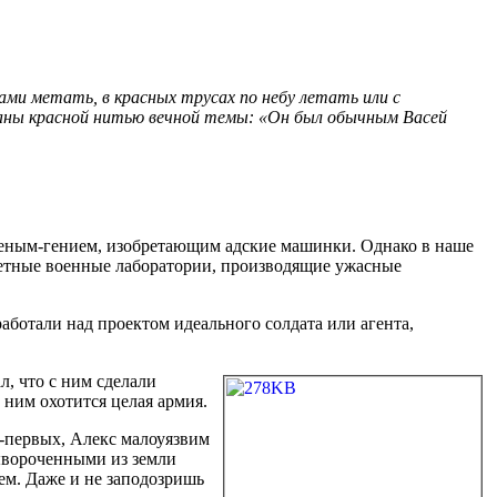
ами метать, в красных трусах по небу летать или с
заны красной нитью вечной темы: «Он был обычным Васей
ученым-гением, изобретающим адские машинки. Однако в наше
ретные военные лаборатории, производящие ужасные
работали над проектом идеального солдата или агента,
, что с ним сделали
 ним охотится целая армия.
Во-первых, Алекс малоуязвим
ывороченными из земли
ем. Даже и не заподозришь