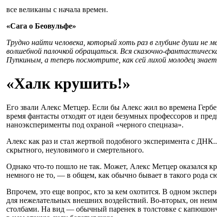
все великаны с начала времен.
«Сага о Беовульфе»
Трудно найти человека, который хоть раз в глубине души не 
волшебной палочкой обращаться. Вся сказочно-фантастическ
Пупкиным, а теперь посмотрите, как сей лихой молодец знает
«Халк крушить!»
Его звали Алекс Метцер. Если бы Алекс жил во времена Герб
время фантасты отходят от идеи безумных профессоров и пр
наноэксперименты под охраной «черного спецназа».
Алекс как раз и стал жертвой подобного эксперимента с ДНК..
скрытного, неуловимого и смертельного.
Однако что-то пошло не так. Может, Алекс Метцер оказался к
немного не то, — в общем, как обычно бывает в такого рода сю
Впрочем, это еще вопрос, кто за кем охотится. В одном экспер
для нежелательных внешних воздействий. Во-вторых, он неи
столбами. На вид — обычный паренек в толстовке с капюшонч