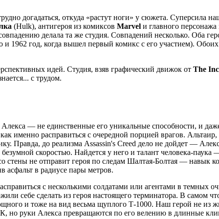
трудно догадаться, откуда «растут ноги» у сюжета. Суперсила н
лка
(Hulk), антигероя из комиксов
Marvel
и главного персонажа
совпадению делала та же студия. Совпадений несколько. Оба гер
 и 1962 год, когда вышел первый комикс с его участием). Обоих 
перспективных идей. Студия, взяв графический движок от
The Inc
нается... с трудом.
та Алекса — не единственные его уникальные способности, и даже
, как именно расправиться с очередной порцией врагов. Альтаир
ку. Правда, до реализма Assassin's Creed дело не дойдет — Алек
 безумной скоростью. Найдется у него и талант человека-паука —
о стены не отправит героя по следам Шалтая-Болтая — навык к
в асфальт в радиусе пары метров.
расправиться с несколькими солдатами или агентами в темных о
или себе сделать из героя настоящего терминатора. В самом чт
ощного и тоже на вид весьма щуплого Т-1000. Наш герой не из ж
К, но руки Алекса превращаются по его велению в длинные клин