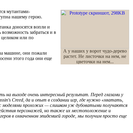
тся мутантами-
ступна нашему герою.
танка доносятся вопли и
 возможность забраться и в
х целиком или по
А у наших у ворот чудо-дерево
 на машине, они пожали
растет. Не листочки на нем, не
осени этого года они еще
цветочки на нем...
ь на выходе очень интересный результат. Перед глазами у
n's Creed, да и опыт в создании игр, где нужно «хватать,
ы с моделями прохожих — слишком уж дубоватыми получаются
ействия персонажей, но также их местоположение и
ероя в охваченном эпидемией городе, мы получим просто еще