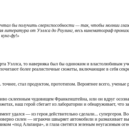
мечтал бы получить сверхспособности — так, чтобы молнии глаз
ая литература от Уэллса до Роулинг, весь кинематограф прони
 кунг-фу!»
ерта Уэллса, то наверняка был бы одиноким и властолюбивым 
едпочитают более реалистичные сюжеты, включающие в себя сек
. точнее, стал продуктом, прототипом. Вероятнее всего, ученые 
риво склеенным чудовищем Франкенштейна, или он вдруг осознал
жетах, наш герой сбегает из лаборатории и обнаруживает, что за
имент удался — из героя действительно сделали... супергероя. 
моверно силен — играючи швыряет автомобили и размахивает в
иком «под Альтаира», и глаза светятся зеленым неугасимым огн