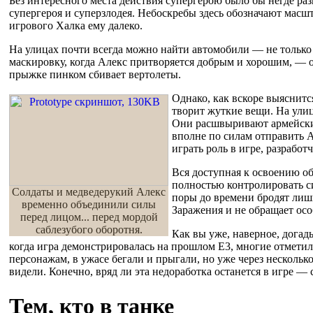
Без интересного места действия супергерою было бы негде раз
супергероя и суперзлодея. Небоскребы здесь обозначают масшт
игрового Халка ему далеко.
На улицах почти всегда можно найти автомобили — не тольк
маскировку, когда Алекс притворяется добрым и хорошим, — о
прыжке пинком сбивает вертолеты.
Однако, как вскоре выяснитс
творит жуткие вещи. На ули
Они расшвыривают армейских
вполне по силам отправить 
играть роль в игре, разработ
Вся доступная к освоению об
полностью контролировать си
Солдаты и медведерукий Алекс
поры до времени бродят лиш
временно объединили силы
Заражения и не обращает осо
перед лицом... перед мордой
саблезубого оборотня.
Как вы уже, наверное, догад
когда игра демонстрировалась на прошлом Е3, многие отмети
персонажам, в ужасе бегали и прыгали, но уже через нескольк
видели. Конечно, вряд ли эта недоработка останется в игре 
Тем, кто в танке