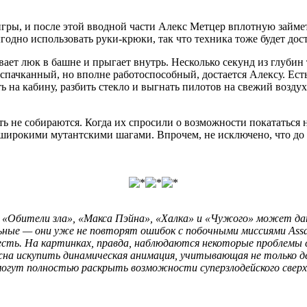
 игры, и после этой вводной части Алекс Метцер вплотную займе
ыгодно использовать руки-крюки, так что техника тоже будет до
ет люк в башне и прыгает внутрь. Несколько секунд из глубин 
спачканный, но вполне работоспособный, достается Алексу. Есть
ть на кабину, разбить стекло и выгнать пилотов на свежий возду
ь не собираются. Когда их спросили о возможности покататься
я широкими мутантскими шагами. Впрочем, не исключено, что до 
, «Обители зла», «Макса Пэйна», «Халка» и «Чужого» может дат
ые — они уже не повторят ошибок с побочными миссиями Assassi
е есть. На картинках, правда, наблюдаются некоторые проблем
 искупить динамическая анимация, учитывающая не только д
огут полностью раскрыть возможности суперзлодейского сверхг