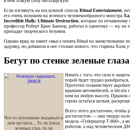
в нем этакую силу богатырскую.
Если взглянуть на послужной список
Ritual Entertainment
, не
его очень похожим на зеленого человекообразного монстра
Ха
Incredible Hulk: Ultimate Destruction
, которые по нечаянному 
профессор Роберт Брюс Баннер, работал в одиночку — ну, на то
припадке творческого безумия.
Однако вряд ли имеет смысл пенять Ritual на заимствование 
задумку, но добавила в нее столько нового, что старина Халк уз
Бегут по стенке зеленые глаза
Начать с того, что сила и защи
порой будет трудно разобраться
Прототип позаимствует акробати
крышам автомобилей, и бегать с
ним на любую высоту. Прыжок с
герою остаться целым, раскроши
Всего этого достаточно, чтобы 
достигнутом — они твердо полож
Что-то неуловимо выдавало в
модель «Губернатор Т-800», а м
нем мутанта... То ли блеск
роботов, а над человеческим ДН
зеленых глаз, то ли