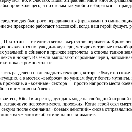
вернуться, но, к счастью, Ritual отправляет нас в многострада
абы происходящего, а по стенам так удобно взбираться — правда
о средство для быстрого передвижения (прыжками по сминающи
ни же прекрасно работают массовкой, когда наш герой бушует, 
я, Прототип — не единственная жертва эксперимента. Кроме нег
цах появляются полулюди-полузвери, четырехметровые псы-оборо
 увальней и сбивают в прыжке вертолеты, а стволы танков завя
Алекса в нокаут. Из земли выползают огромные черви, напомин
чики пока скромно молчат.
ласть разделена на двенадцать секторов, которые будут по сюже
туацию, а в местах «выброса» по улицам будут бегать мутанты, 
ь прохожие, а «военные» сектора — просто-напросто места боев
бого внимания на Алекса.
ываетесь, Ritual в игре отдадут дань моде на свободный игрово
ли загадочную невозмутимость прохожих. Когда герой сеял смер
о секунд после окончания «боевых действий» снова отправлялись
— слишком уж многие обратили на нее внимание.