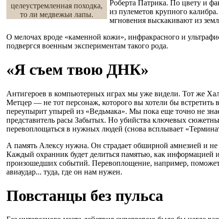
Роберта Патрика. По цвету и ф
целеустремленная походка,
из пулеметов крупного калибра. 
то ли медвежьи лапы.
мгновения выскакивают из земл
О мелочах вроде «каменной кожи», инфракрасного и ультрафио
подвергся военным экспериментам такого рода.
«Я съем твою ДНК»
Антигероев в компьютерных играх мы уже видели. Тот же Хал
Метцер — не тот персонаж, которого вы хотели бы встретить 
переупырит упырей из «Ведьмака». Мы пока еще точно не знае
представитель расы Забытых. Но убийства ключевых сюжетны
перевоплощаться в нужных людей (снова всплывает «Терминато
А память Алексу нужна. Он страдает обширной амнезией и не з
Каждый охранник будет делиться памятью, как информацией и
произошедших событий. Перевоплощение, например, поможет,
авиаудар... туда, где он нам нужен.
Повстанцы без пульса