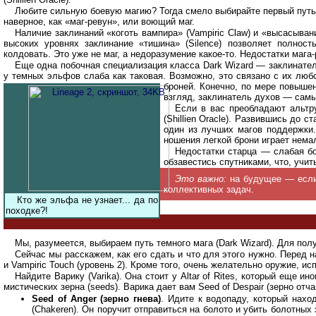
Любите сильную боевую магию? Тогда смело выбирайте первый путь и
наверное, как «маг-ревун», или воющий маг.
Наличие заклинаний «коготь вампира» (Vampiric Claw) и «высасыван
высоких уровнях заклинание «тишина» (Silence) позволяет полност
колдовать. Это уже не маг, а недоразумение какое-то. Недостатки маг
Еще одна побочная специализация класса Dark Wizard — заклинател
у темных эльфов слаба как таковая. Возможно, это связано с их лю
броней. Конечно, по мере повыше
взгляд, заклинатель духов — самы
Если в вас преобладают альтр
(Shillien Oracle). Развившись до 
один из лучших магов поддержки.
ношения легкой брони играет нема
Недостатки старца — слабая бо
обзавестись спутниками, что, учи
Это важно:
на будущее — если 
коллективных задач.
Кто же эльфа не узнает... да по
походке?!
Мы, разумеется, выбираем путь темного мага (Dark Wizard). Для по
Сейчас мы расскажем, как его сдать и что для этого нужно. Перед на
и Vampiric Touch (уровень 2). Кроме того, очень желательно оружие, ис
Найдите Варику (Varika). Она стоит у Altar of Rites, который еще ин
мистических зерна (seeds). Варика дает вам Seed of Despair (зерно от
Seed of Anger (зерно гнева)
. Идите к водопаду, который нахо
(Chakeren). Он поручит отправиться на болото и убить болотных