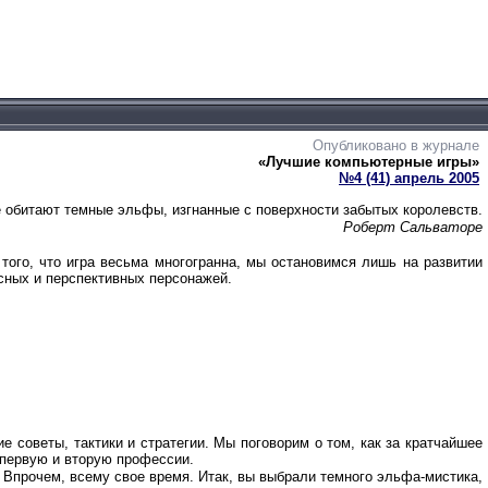
Опубликовано в журнале
«Лучшие компьютерные игры»
№4 (41) апрель 2005
де обитают темные эльфы, изгнанные с поверхности забытых королевств.
Роберт Сальваторе
ого, что игра весьма многогранна, мы остановимся лишь на развитии
сных и перспективных персонажей.
 советы, тактики и стратегии. Мы поговорим о том, как за кратчайшее
ь первую и вторую профессии.
. Впрочем, всему свое время. Итак, вы выбрали темного эльфа-мистика,