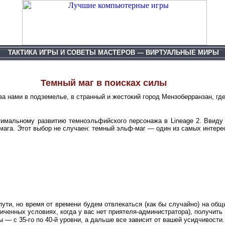
ТАКТИКА ИГРЫ И СОВЕТЫ МАСТЕРОВ
—
ВИРТУАЛЬНЫЕ МИРЫ
Lineage II: The Chaotic Chronicle
Темный маг в поисках силы
за нами в подземелье, в странный и жестокий город Мензоберранзан, г
имальному развитию темноэльфийского персонажа в Lineage 2. Ввиду т
 мага. Этот выбор не случаен: темный эльф-маг — один из самых интере
ти, но время от времени будем отвлекаться (как бы случайно) на общие
ниченных условиях, когда у вас нет приятеля-администратора), получит
 — с 35-го по 40-й уровни, а дальше все зависит от вашей усидчивости