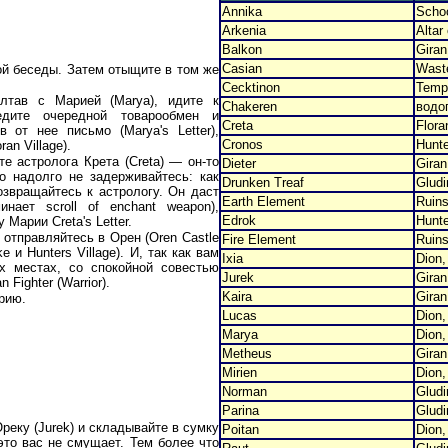
Annika
Schoo
Arkenia
Altar
Balkon
Giran
Casian
Wast
ой беседы. Затем отыщите в том же
Сecktinon
Templ
лтав с Марией (Marya), идите к
Chakeren
водоп
ведите очередной товарообмен и
Creta
Flora
 от нее письмо (Marya's Letter),
Cronos
Hunte
an Village).
е астролога Крета (Creta) — он-то
Dieter
Giran
о надолго не задерживайтесь: как
Drunken Treaf
Gludi
возвращайтесь к астрологу. Он даст
Earth Element
Ruins
минает scroll of enchant weapon),
Edrok
Hunt
Марии Creta's Letter.
 отправляйтесь в Орен (Oren Castle
Fire Element
Ruins
e и Hunters Village). И, так как вам
Ixia
Dion
х местах, со спокойной совестью
Jurek
Gira
 Fighter (Warrior).
Kaira
Gira
арию.
Lucas
Dion
Marya
Dion
Metheus
Giran
Mirien
Dion,
Norman
Gludi
Parina
Gludi
еку (Jurek) и складывайте в сумку
Poitan
Dion,
 это вас не смущает. Тем более что