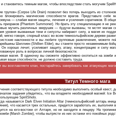
 становитесь темным магом, чтобы впоследствии стать могучим SpellHo
ие трупов» (Corpse Life Drain) позволит без потерь выходить из столк
ью блокировать магические способности врагов. Представьте себе м
а-ревуна — слабая магия защиты, лечения и усиления соратников. В обще
ь призраков (Phantom Summoner). Но брать эту специализацию я не ре
бовью мучить различных зверушек — будучи вызваны, те мстят магам 
ния уровня вызванные тени и силуэты набирают силу, а магия их подд
й, мягко говоря, спорный класс во всем темноэльфийском дереве разви
уистские наклонности и вы любите групповые развлечения, можете по
старейшины Шиллиен (Shillien Elder), вы станете просто незаменимым б
 Он хорошо лечит, усиливает защиту, атаку, концентрацию и силу маг
ловажную роль в вопросах личной безопасности.
евая магия. В одиночку вы сможете эффективно охотиться на зомби и 
тывая ваши способности, не должно составить труда.
вы возглавляете клан, постарайтесь завербовать как атакующих магов
Титул Темного мага
лучения соответствующего титула необходимо выполнить особый квест, до
чалом задания убедитесь, что вы владеете необходимой магией: Ice Bolt
пользующее SpiritShots.
огда называется Dark Elven Initiation Altar (темноэльфийский алтарь ин
чаяния), что касается трех остальных, придется заработать их, выполняя
дится на юго-востоке от Алтаря, но не заходите в пещеру. На тропинк
 зомби (Marsh Zombie), чтобы вытрясти из них останки его покойных род