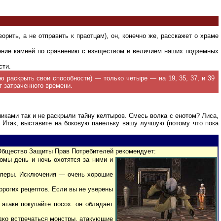
орить, а не отправить к праотцам), он, конечно же, расскажет о храме
ение камней по сравнению с изяществом и величием наших подземных
сти.
 раскрыть свои способности) — только четыре — на 19, 35, 37, и 39
 затраченного времени.
ками так и не раскрыли тайну келтыров. Смесь волка с енотом? Лиса,
. Итак, выставите на боковую панельку вашу лучшую (потому что пока
 Общество Защиты Прав Потребителей рекомендует:
номы день и ночь охотятся за ними и
топеры. Исключения — очень хорошие
орогих рецептов. Если вы не уверены
атаке покупайте посох: он обладает
едко встречаться монстры, атакующие