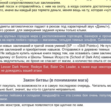
денной сопротивляемостью заклинаниям.
й посох и отправляйтесь с ним на охоту, а когда скопите достаточну
, иначе вы каждый раз теряете деньги, меняя вещь на ту, которая «чут
едметы автоматически падают в рюкзак под характерный звук «Дзинь!»),
го уровня: для завершения задания нужны только клыки.
а крупных городов мира с расположением торговцев, банкиров и прочи
 на карте любого города — магазины, гильдия темных эльфов, Gatekeepe
 новых заклинаний и тратой очков умений (SP — «Skill Points»). Не пу
ние заклинаний и приобретение навыков. Отправимся в деревню темных 
Не забудьте купить нужные книги перед тем, как осваивать сами заклинан
алеку от Болота и Школы Темных Искусств (School of Dark Arts) каменн
ь медлительны, их броня не спасает от магии, а количество опыта от ох
Lesser Dark Horror, Redeye Bat, Balor Orc Leader, а также еще некото
, не дожидаясь вашей атаки.
Закон битвы (в понимании мага)
 покупать по возможности и в самую последнюю очередь. Читатель мож
ьно бьют, значит, вы что-то сделали неправильно.
ментах пейзажа и складках ландшафта — эта схема боя очень популя
амое.
иях монстров, которые появляются при щелчке по ним.