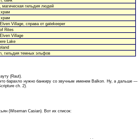
n, банк
n, магическая гильдия людей
 храм
 храм
Elven Village, справа от gatekeeper
 of Rites
Elven Village
ere Lake
eland
in, гильдия темных эльфов
ауту (Raut).
Все это барахло нужно банкиру со звучным именем Balkon. Ну, а дальше —
ipture ch. 2).
ьян (Wiseman Casian). Вот их список: