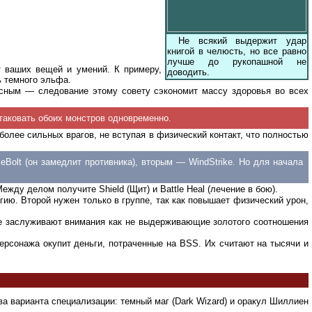
Не всякий выдержит удар
книгой в челюсть, но все равно
лучше до рукопашной не
т ваших вещей и умений. К примеру,
доводить.
ь темного эльфа.
асным — следование этому совету сэкономит массу здоровья во всех
атаковать обоих монстров одновременно.
более сильных врагов, не вступая в физический контакт, что полностью
eBolt (он замедлит противника), вторым — WindStrike. Но для начала
жду делом получите Shield (Щит) и Battle Heal (лечение в бою).
гию. Второй нужен только в группе, так как повышает физический урон,
д, не заслуживают внимания как не выдерживающие золотого соотношения
 персонажа окупит деньги, потраченные на BSS. Их считают на тысячи и
а варианта специализации: темный маг (Dark Wizard) и оракул Шиллиен