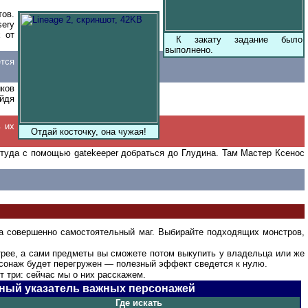
тов.
sery
 от
К закату задание было
выполнено.
ется
иков
ойдя
ь их
Отдай косточку, она чужая!
оттуда с помощью gatekeeper добраться до Глудина. Там Мастер Ксенос
а совершенно самостоятельный маг. Выбирайте подходящих монстров,
трее, а сами предметы вы сможете потом выкупить у владельца или же
ерсонаж будет перегружен — полезный эффект сведется к нулю.
 три: сейчас мы о них расскажем.
ный указатель важных персонажей
Где искать