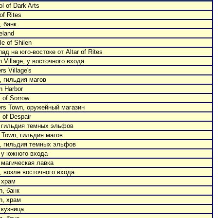
l of Dark Arts
 of Rites
, банк
eland
e of Shilen
ад на юго-востоке от Altar of Rites
n Village, у восточного входа
rs Village's
, гильдия магов
n Harbor
 of Sorrow
ers Town, оружейный магазин
 of Despair
, гильдия темных эльфов
n Town, гильдия магов
n, гильдия темных эльфов
, у южного входа
, магическая лавка
, возле восточного входа
 храм
n, банк
n, храм
 кузница