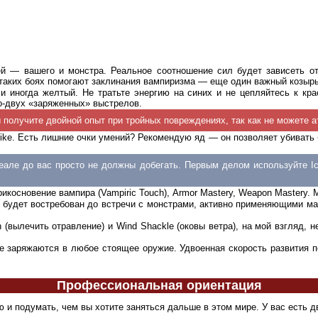
ей — вашего и монстра. Реальное соотношение сил будет зависеть о
 таких боях помогают заклинания вампиризма — еще один важный козыр
и иногда желтый. Не тратьте энергию на синих и не цепляйтесь к кр
о-двух «заряженных» выстрелов.
ы получите двойной опыт при тройных повреждениях, так как не можете 
rike. Есть лишние очки умений? Рекомендую яд — он позволяет убивать 
деале до вас просто не должны добегать. Первым делом используйте Ic
основение вампира (Vampiric Touch), Armor Mastery, Weapon Mastery. Ме
не будет востребован до встречи с монстрами, активно применяющими ма
son (вылечить отравление) и Wind Shackle (оковы ветра), на мой взгля
торые заряжаются в любое стоящее оружие. Удвоенная скорость развития
Профессиональная ориентация
и подумать, чем вы хотите заняться дальше в этом мире. У вас есть дв