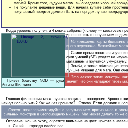
магией. Кроме того, будучи магом, вы обладаете хорошей врож
Не покупайте дешевые вещи. Для начала купите себе простейши
покупаемый предмет должен быть на порядок лучше предыдущего
Когда уровень получен, а 4 клыка собраны (к слову — квестовые пр
и не спешить с получением седьмо
На компакте:
карты большинств
иного персонажа. Важнейшие места
Самое время заняться изучением
очки умений (SP) уходят на изуче
магазинам и поучимся уму-разуму. 
Зомби, а также обитающие непод
лучшие мишени для мага. Они очен
Это важно:
такие монстры, как 
Привет братству NOD — рука
значит, что они нападают первыми
богини Шиллиен.
Главная философия мага: лучшая защита — нападение. Броню стоит
начнут больно бить? Как же без брони-то?.. Отвечу. Если догнали и бол
Совет:
поэкспериментируйте с запутыванием противников в эле
сильных монстров в беспомощную мишень. Маг может делать то же с
Отправившись на охоту, обратите внимание на цвет шрифта в назван
Синий — гораздо слабее вас