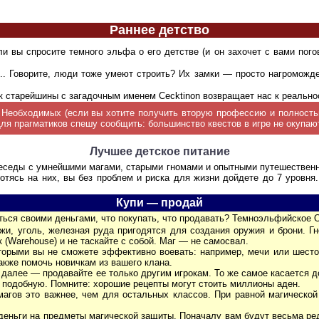
Раннее детство
и вы спросите темного эльфа о его детстве (и он захочет с вами погов
.. Говорите, люди тоже умеют строить? Их замки — просто нагроможд
 cтарейшины с загадочным именем Сecktinon возвращает нас к реально
 Необходимых (если вы хотите получить вторую профессию и полностью
я прагматиков спешу сообщить: большинство квестов в игре не окупают
Лучшее детское питание
Беседы с умнейшими магами, старыми гномами и опытными путешественни
отясь на них, вы без проблем и риска для жизни дойдете до 7 уровня
Купи — продай
иться своими деньгами, что покупать, что продавать? Темноэльфийское
ожи, уголь, железная руда пригодятся для создания оружия и брони. Г
(Warehouse) и не таскайте с собой. Маг — не самосвал.
которыми вы не сможете эффективно воевать: например, мечи или шес
акже помочь новичкам из вашего клана.
 далее — продавайте ее только другим игрокам. То же самое касается д
ы подобную. Помните: хорошие рецепты могут стоить миллионы аден.
агов это важнее, чем для остальных классов. При равной магической 
е деньги на предметы магической защиты. Поначалу вам будут весьма р