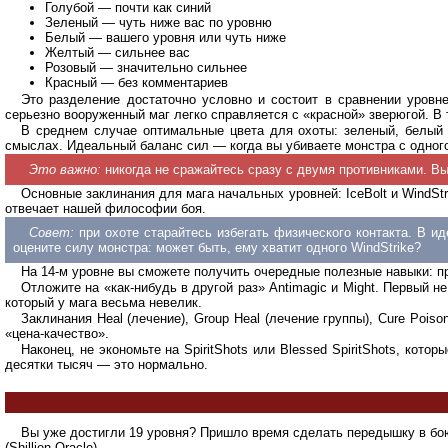
Голубой — почти как синий
Зеленый — чуть ниже вас по уровню
Белый — вашего уровня или чуть ниже
Желтый — сильнее вас
Розовый — значительно сильнее
Красный — без комментариев
Это разделение достаточно условно и состоит в сравнении уровн
серьезно вооруженный маг легко справляется с «красной» зверюгой. В
В среднем случае оптимальные цвета для охоты: зеленый, белый 
смыслах. Идеальный баланс сил — когда вы убиваете монстра с одног
Это важно:
никогда не сражайтесь сразу с двумя противниками. В
Основные заклинания для мага начальных уровней: IceBolt и WindSt
отвечает нашей философии боя.
Совет:
при охоте старайтесь избегать физического контакта. В и
оцените силу монстра: может быть, ему хватит одного WindStrike?
На 14-м уровне вы сможете получить очередные полезные навыки: прик
Отложите на «как-нибудь в другой раз» Antimagic и Might. Первый 
который у мага весьма невелик.
Заклинания Heal (лечение), Group Heal (лечение группы), Cure Poi
«цена-качество».
Наконец, не экономьте на SpiritShots или Blessed SpiritShots, ко
десятки тысяч — это нормально.
Вы уже достигли 19 уровня? Пришло время сделать передышку в бою 
(Shillien Oracle).