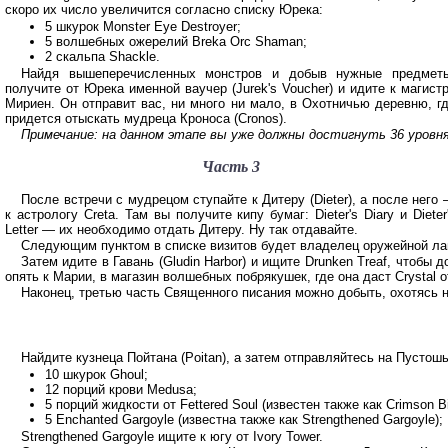
скоро их число увеличится согласно списку Юрека:
5 шкурок Monster Eye Destroyer;
5 волшебных ожерелий Breka Orc Shaman;
2 скальпа Shackle.
Найдя вышеперечисленных монстров и добыв нужные предмет
получите от Юрека именной ваучер (Jurek's Voucher) и идите к магист
Мириен. Он отправит вас, ни много ни мало, в Охотничью деревню, г
придется отыскать мудреца Кроноса (Cronos).
Примечание: на данном этапе вы уже должны достигнуть 36 уровня
Часть 3
После встречи с мудрецом ступайте к Дитеру (Dieter), а после него
к астрологу Creta. Там вы получите кипу бумаг: Dieter's Diary и Dieter
Letter — их необходимо отдать Дитеру. Ну так отдавайте.
Следующим пунктом в списке визитов будет владелец оружейной лавки 
Затем идите в Гавань (Gludin Harbor) и ищите Drunken Treaf, чтобы 
опять к Марии, в магазин волшебных побрякушек, где она даст Crystal of
Наконец, третью часть Священного писания можно добыть, охотясь на 
Найдите кузнеца Пойтана (Poitan), а затем отправляйтесь на Пустошь
10 шкурок Ghoul;
12 порций крови Medusa;
5 порций жидкости от Fettered Soul (известен также как Crimson Bi
5 Enchanted Gargoyle (известна также как Strengthened Gargoyle);
Strengthened Gargoyle ищите к югу от Ivory Tower.