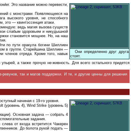
wler. Это название можно перевести,
новений с монстрами. Появляющееся на
ага высокого уровня, не способного
м, это — квинтэссенция атаки.
комендую: ведь магия вызова существ
свои слабым здоровьем и никудышной
ержки становится мощнее.
Но, на наш
тия.
йти по пути оракула богини Шиллиен
ойцом в группе. Старейшина Шиллиен —
Они определенно друг друга
ии членов отряда. Кроме того, навык
стоят.
упырей, а также прочую не-живность. Для всего остального придется
-ревунов, так и магов поддержки. И те, и другие ценны для решения
ступный начиная с 19-го уровня.
 (уровень 4), Wind Strike (уровень 5)
ициации). Основная задача — собрать 4
 вспомогательные задания.
е слева от входа встретится Чакерен
ственников. До болота рукой подать —