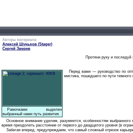
Авторы материала:
Алексей Шуньков (Stager)
Сергей Зверев
Протяни руку и последуй 
Перед вами — руководство по опт
мистика, пошедшего по пути темного
Рамочками выделен
выбранный нами путь развития.
Основное внимание уделим, разумеется, особенностям выбранного пу
время преодолеть расстояние от первого до двадцатого уровня (в огра
Забегая вперед, предупреждаем, что самый сложный отрезок карьеры