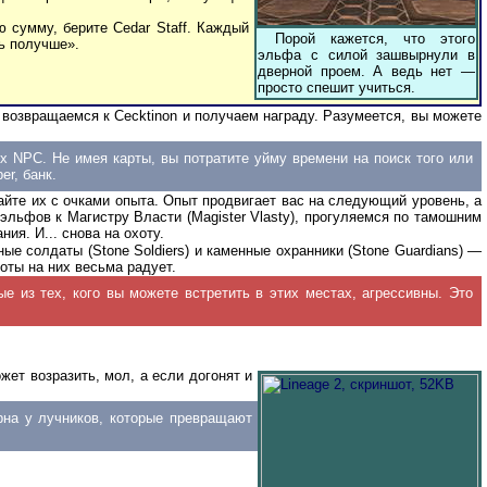
ю сумму, берите Cedar Staff. Каждый
Порой кажется, что этого
ь получше».
эльфа с силой зашвырнули в
дверной проем. А ведь нет —
просто спешит учиться.
 возвращаемся к Сecktinon и получаем награду.
Разумеется, вы можете
х NPC. Не имея карты, вы потратите уйму времени на поиск того или
r, банк.
тайте их с очками опыта. Опыт продвигает вас на следующий уровень, а
эльфов к Магистру Власти (Magister Vlasty), прогуляемся по тамошним
ия. И... снова на охоту.
ые солдаты (Stone Soldiers) и каменные охранники (Stone Guardians) —
оты на них весьма радует.
рые из тех, кого вы можете встретить в этих местах, агрессивны. Это
ет возразить, мол, а если догонят и
рна у лучников, которые превращают