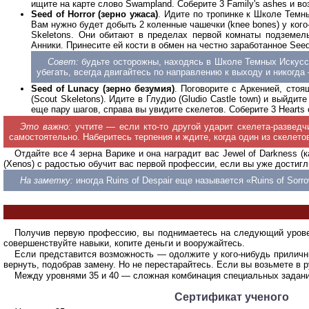
ищите на карте слово Swampland. Соберите 3 Family's ashes и во
Seed of Horror (зерно ужаса)
. Идите по тропинке к Школе Темн
Вам нужно будет добыть 2 коленные чашечки (knee bones) у кого-
Skeletons. Они обитают в пределах первой комнаты подземел
Анники. Принесите ей кости в обмен на честно заработанное Seed 
Совет:
будьте осторожны, находясь в Школе Темных Искусст
убегать, всегда двигайтесь по направлению к выходу и никогда
Seed of Lunacy (зерно безумия)
. Поговорите с Аркенией, стоя
(Scout Skeletons). Идите в Глудио (Gludio Castle town) и выйди
еще пару шагов, справа вы увидите скелетов. Соберите 3 Hearts o
Это важно:
учтите — если кто-то другой ударит скелета-разведч
самостоятельно. Наберитесь терпения и ждите, когда один из скелетов
Отдайте все 4 зерна Варике и она наградит вас Jewel of Darkness
(Xenos) с радостью обучит вас первой профессии, если вы уже достигл
На заметку:
иногда Ruins of Despair еще называется «Ruins of Sorr
Получив первую профессию, вы поднимаетесь на следующий уровен
совершенствуйте навыки, копите деньги и вооружайтесь.
Если представится возможность — одолжите у кого-нибудь приличны
вернуть, подобрав замену. Но не перестарайтесь. Если вы возьмете в
Между уровнями 35 и 40 — сложная комбинация специальных заданий
Сертификат ученого