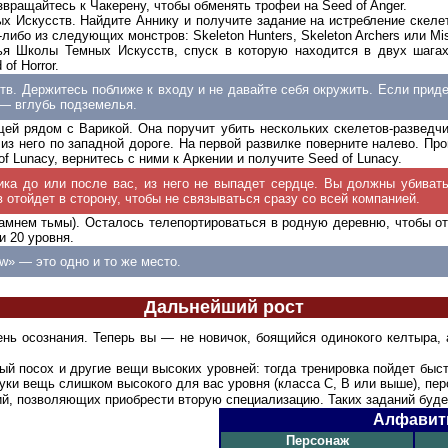
звращайтесь к Чакерену, чтобы обменять трофеи на Seed of Anger.
ых Искусств. Найдите Аннику и получите задание на истребление скеле
либо из следующих монстров: Skeleton Hunters, Skeleton Archers или Mi
ья Школы Темных Искусств, спуск в которую находится в двух шагах
of Horror.
в. Держитесь поближе к входу и не давайте себя окружить. Если прид
 — вглубь подземелья.
щей рядом с Варикой. Она поручит убить нескольких скелетов-разведч
те из него по западной дороге. На первой развилке поверните налево. Пр
f Lunacy, вернитесь с ними к Аркении и получите Seed of Lunacy.
ика до или после вас, из него не выпадет сердце. Вы должны убиват
 отойдет в сторону, чтобы не связываться сразу со всей компанией.
 (камнем тьмы). Осталось телепортироваться в родную деревню, чтобы 
и 20 уровня.
ow» — это одно и то же место.
Дальнейший рост
ь осознания. Теперь вы — не новичок, боящийся одинокого келтыра, 
й посох и другие вещи высоких уровней: тогда тренировка пойдет быс
 руки вещь слишком высокого для вас уровня (класса C, B или выше), п
, позволяющих приобрести вторую специализацию. Таких заданий будет
Алфавит
Персонаж