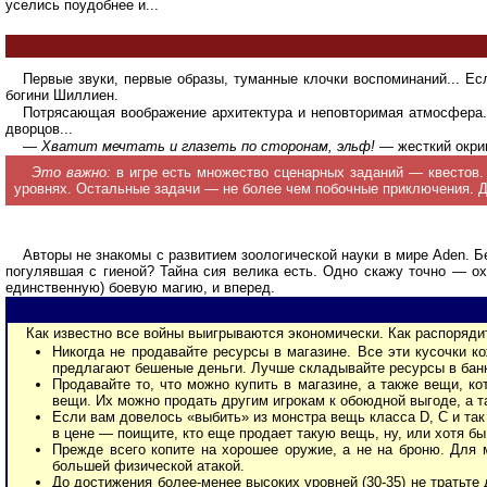
уселись поудобнее и...
Первые звуки, первые образы, туманные клочки воспоминаний... Есл
богини Шиллиен.
Потрясающая воображение архитектура и неповторимая атмосфера.
дворцов...
—
Хватит мечтать и глазеть по сторонам, эльф!
— жесткий окрик
Это важно:
в игре есть множество сценарных заданий — квестов.
уровнях. Остальные задачи — не более чем побочные приключения. Дл
Авторы не знакомы с развитием зоологической науки в мире Aden. 
погулявшая с гиеной? Тайна сия велика есть. Одно скажу точно — ох
единственную) боевую магию, и вперед.
Как известно все войны выигрываются экономически. Как распоряд
Никогда не продавайте ресурсы в магазине. Все эти кусочки к
предлагают бешеные деньги. Лучше складывайте ресурсы в банк 
Продавайте то, что можно купить в магазине, а также вещи, 
вещи. Их можно продать другим игрокам к обоюдной выгоде, а т
Если вам довелось «выбить» из монстра вещь класса D, C и так
в цене — поищите, кто еще продает такую вещь, ну, или хотя б
Прежде всего копите на хорошее оружие, а не на броню. Для м
большей физической атакой.
До достижения более-менее высоких уровней (30-35) не тратьт