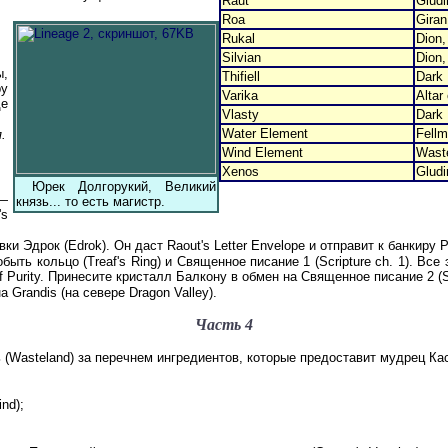
Raut
Gludi
Roa
Gira
Rukal
Dion,
Silvian
Dion,
ы,
Thifiell
Dark 
ру
Varika
Altar
де
Vlasty
Dark 
Water Element
Fellm
.
Wind Element
Wast
Xenos
Glud
Юрек Долгорукий, Великий
 —
князь... то есть магистр.
's
Эдрок (Edrok). Он даст Raout's Letter Envelope и отправит к банкиру Р
добыть кольцо (Treaf's Ring) и Священное писание 1 (Scripture ch. 1). 
 Purity. Принесите кристалл Балкону в обмен на Священное писание 2 (Scr
Grandis (на севере Dragon Valley).
Часть 4
 (Wasteland) за перечнем ингредиентов, которые предоставит мудрец Кас
nd);