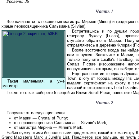
Уровень: 35
Часть 1
Все начинается с посещения магистра Мириен (Mirien) и традиционн
храме первосвященника Сильвиана (Silvian).
Встретившись и по душам побо
генералу Лукасу (Lucas), произ
ступайте обратно к Марии. Получив
отправляйтесь в деревню Флоран (Flor
Возле восточного входа вы найдет
вам и нужен. Заскочите к Марии, н
только получите Lucilla's Handbag, 
Creta's Picture (изображение напо
вооружившись которым, вы заберете у 
Еще раз посетив генерала Лукаса,
Town, к югу от города, между Iris Lak
Такая маленькая, а уже
выдали сертификат на охоту в эти
магистр!
начинайте отстреливать Leto Lizardman
После того как соберете 5 вещей из Brown Scroll Piece, навестите М
Часть 2
Получите от следующие вещи:
от Марии — Crystal of Purity;
от первосвященника Сильвиана — Silvain's Mark;
от магистра Мирина — Mirien's Mark.
Набив сумку этими бесполезными предметами, езжайте к магистру Юр
Grand Magister's Mark и Jurek's List. Предметов все больше, но пусть