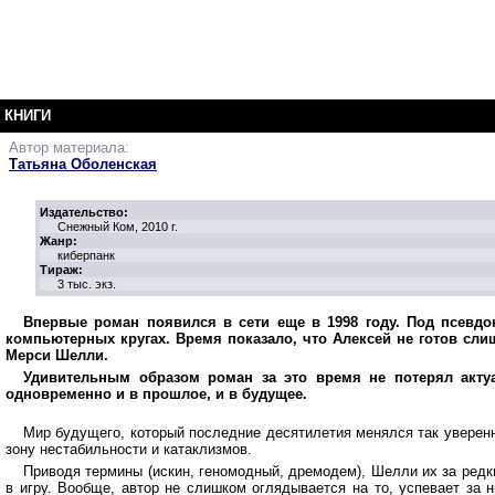
КНИГИ
Автор материала:
Татьяна Оболенская
Издательство:
Снежный Ком, 2010 г.
Жанр:
киберпанк
Тираж:
3 тыс. экз.
Впервые роман появился в сети еще в 1998 году. Под псевд
компьютерных кругах. Время показало, что Алексей не готов сли
Мерси Шелли.
Удивительным образом роман за это время не потерял актуал
одновременно и в прошлое, и в будущее.
Мир будущего, который последние десятилетия менялся так уверенн
зону нестабильности и катаклизмов.
Приводя термины (искин, геномодный, дремодем), Шелли их за редк
в игру. Вообще, автор не слишком оглядывается на то, успевает за 