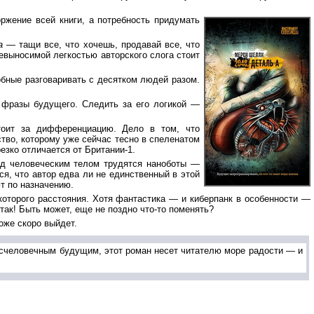
ржение всей книги, а потребность придумать
а
— тащи все, что хочешь, продавай все, что
евыносимой легкостью авторского слога стоит
бные разговаривать с десятком людей разом.
е фразы будущего. Следить за его логикой —
тоит за дифференциацию. Дело в том, что
тво, которому уже сейчас тесно в спеленатом
езко отличается от Британии-1.
над человеческим телом трудятся наноботы —
ся, что автор едва ли не единственный в этой
т по назначению.
которого расстояния. Хотя фантастика — и киберпанк в особенности —
 так! Быть может, еще не поздно что-то поменять?
оже скоро выйдет.
есчеловечным будущим, этот роман несет читателю море радости — и