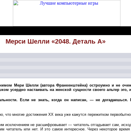
Мерси Шелли «2048. Деталь А»
онимом Мери Шелли (автора Франкенштейна) остроумно и не очен
шком усердно настаивать на женской сущности своего альтер эго, 
ьности. Если не знать, когда он написан, — не догадаешься. Е
о, что многие достижения XX века уже кажутся пережитком первобытног
им исключением не расшифровывает — читатель отгадывает сам, исходя 
ним читатель или нет. И это самое интересное. Через некоторое время