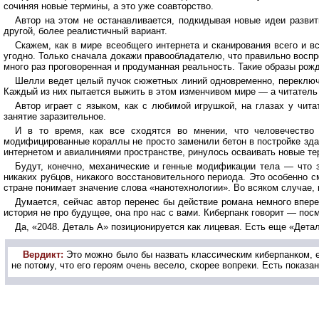
сочиняя новые термины, а это уже соавторство.
Автор на этом не останавливается, подкидывая новые идеи развит
другой, более реалистичный вариант.
Скажем, как в мире всеобщего интернета и сканирования всего и в
угодно. Только сначала докажи правообладателю, что правильно воспр
много раз проговоренная и продуманная реальность. Такие образы рожд
Шелли ведет целый пучок сюжетных линий одновременно, переключа
Каждый из них пытается выжить в этом изменчивом мире — а читатель ку
Автор играет с языком, как с любимой игрушкой, на глазах у чит
занятие заразительное.
И в то время, как все сходятся во мнении, что человечеств
модифицированные кораллы не просто заменили бетон в постройке зда
интернетом и авиалиниями пространстве, ринулось осваивать новые тер
Будут, конечно, механические и генные модификации тела — что 
никаких рубцов, никакого восстановительного периода. Это особенно с
стране понимает значение слова «нанотехнологии». Во всяком случае,
Думается, сейчас автор перенес бы действие романа немного впере
история не про будущее, она про нас с вами. Киберпанк говорит — посм
Да, «2048. Деталь А» позиционируется как лицевая. Есть еще «Детал
Вердикт:
Это можно было бы назвать классическим киберпанком, е
не потому, что его героям очень весело, скорее вопреки. Есть показа