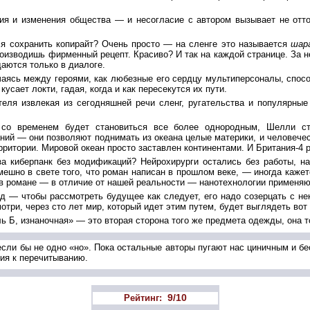
ия и изменения общества — и несогласие с автором вызывает не отто
ся сохранить копирайт? Очень просто — на сленге это называется
шар
оизводишь фирменный рецепт. Красиво? И так на каждой странице. За н
аются только в диалоге.
ясь между героями, как любезные его сердцу мультиперсоналы, спосо
сает локти, гадая, когда и как пересекутся их пути.
ателя извлекая из сегодняшней речи сленг, ругательства и популярны
о со временем будет становиться все более однородным, Шелли с
ний — они позволяют поднимать из океана целые материки, и человечес
ритории. Мировой океан просто заставлен континентами. И Британия-4 р
за киберпанк без модификаций? Нейрохирурги остались без работы, 
мешно в свете того, что роман написан в прошлом веке, — иногда кажет
 в романе — в отличие от нашей реальности — нанотехнологии применяю
д — чтобы рассмотреть будущее как следует, его надо созерцать с не
отри, через сто лет мир, который идет этим путем, будет выглядеть вот
ь Б, изнаночная» — это вторая сторона того же предмета одежды, она т
сли бы не одно «но». Пока остальные авторы пугают нас циничным и б
ния к перечитыванию.
9/10
Рейтинг: