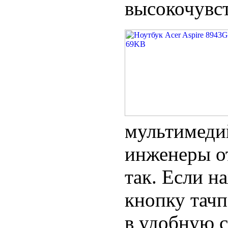
высокочувс
мультимедий
инженеры от
так. Если н
кнопку тачп
в удобную 