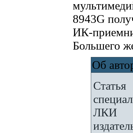
мультимедий
8943G получ
ИК-приемни
Большего же
Об авто
Статья
специал
ЛКИ 
издате