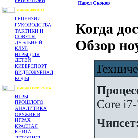
РЕПОРТАЖИ
Павел Скоков
ЛИНИЯ ФРОНТА
РЕЦЕНЗИИ
Когда дос
РУКОВОДСТВА
ТАКТИКИ И
СОВЕТЫ
Обзор но
ДУЭЛЬНЫЙ
КЛУБ
ИГРЫ ДЛЯ
ДЕТЕЙ
Техниче
КИБЕРСПОРТ
ВИДЕОЖУРНАЛ
КОДЫ
Процес
ЛИНИЯ ГОРИЗОНТА
ИГРЫ
Core i7
ПРОШЛОГО
АНАЛИТИКА
ОРУЖИЕ В
Чипсет
ИГРАХ
КРАСНАЯ
КНИГА
ЛЕТОПИСЬ