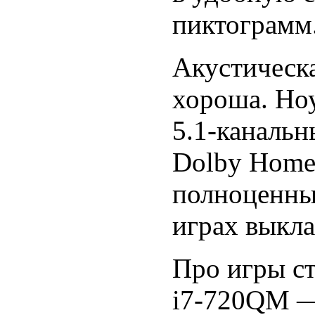
пиктограмм
Акустическа
хороша. Ноу
5.1-канальн
Dolby Home 
полноценны
играх выкла
Про игры ст
i7-720QM —