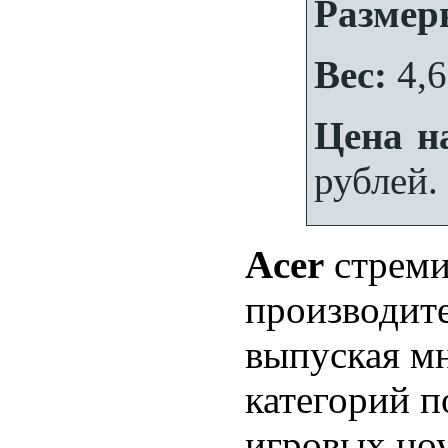
Размер
Вес:
4,6
Цена на
рублей.
Acer
стреми
производит
выпуская м
категорий п
игровых ноу