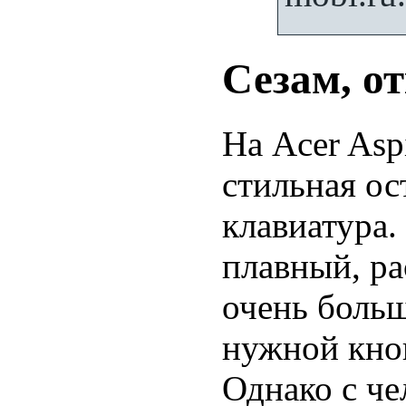
Сезам, о
На Acer Asp
стильная ос
клавиатура.
плавный, р
очень больш
нужной кно
Однако с ч