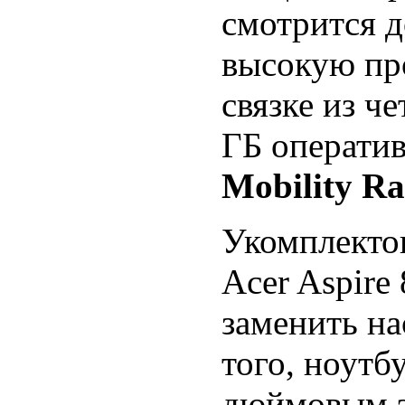
смотрится д
высокую пр
связке из ч
ГБ операти
Mobility R
Укомплекто
Acer Aspire
заменить н
того, ноутб
дюймовым э