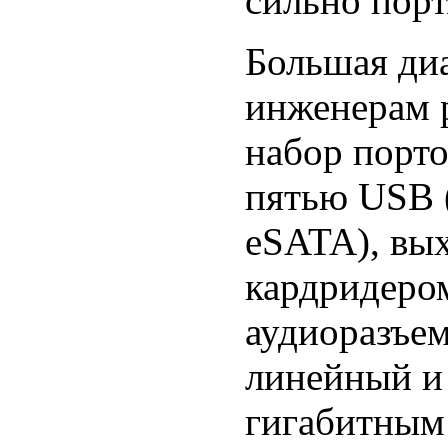
сильно порт
Большая диа
инженерам 
набор порто
пятью USB 
eSATA), вы
кардридером
аудиоразъем
линейный и
гигабитным 