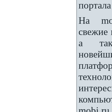
портал
На mob
свежие 
а так
новейш
платфо
технол
интерес
компь
mobi.ru.