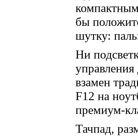
компактным 
бы положит
шутку: паль
Ни подсветк
управления
взамен тра
F12 на ноут
премиум-кла
Тачпад, раз