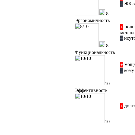
ЖК-эк
–
8
Эргономичность
полн
+
металл
ноутб
–
8
Функциональность
мощна
+
кому-
–
10
Эффективность
долго
+
10