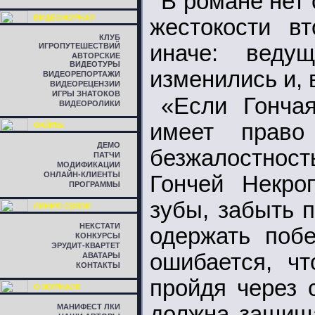
В романе нет 
ВИДЕОЖУРНАЛ
жестокости в
КЛУБ
иначе: веду
ИГРОПУТЕШЕСТВИЙ
АВТОРСКИЕ
ВИДЕОТУРЫ
изменились и, 
ВИДЕОРЕПОРТАЖИ
ВИДЕОРЕЦЕНЗИИ
ИГРЫ ЗНАТОКОВ
«Если Гонча
ВИДЕОРОЛИКИ
имеет право
ФАЙЛЫ
ДЕМО
безжалостност
ПАТЧИ
МОДИФИКАЦИИ
ОНЛАЙН-КЛИЕНТЫ
Гончей Некро
ПРОГРАММЫ
зубы, забыть 
ЛИНИЯ СВЯЗИ
НЕКСТАТИ
одержать побе
КОНКУРСЫ
ЭРУДИТ-КВАРТЕТ
ошибается, чт
АВАТАРЫ
КОНТАКТЫ
пройдя через 
О ЖУРНАЛЕ
должна защища
МАНИФЕСТ ЛКИ