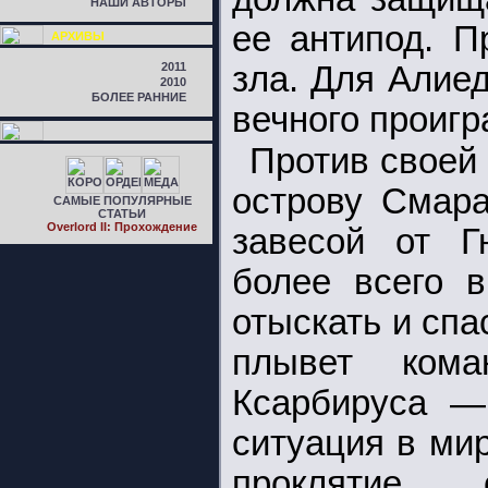
НАШИ АВТОРЫ
ее антипод. П
АРХИВЫ
2011
зла. Для Алие
2010
БОЛЕЕ РАННИЕ
вечного проигр
Против своей 
острову Смара
САМЫЕ ПОПУЛЯРНЫЕ
СТАТЬИ
Overlord II: Прохождение
завесой от Г
более всего 
отыскать и спа
плывет кома
Ксарбируса —
ситуация в ми
проклятие 