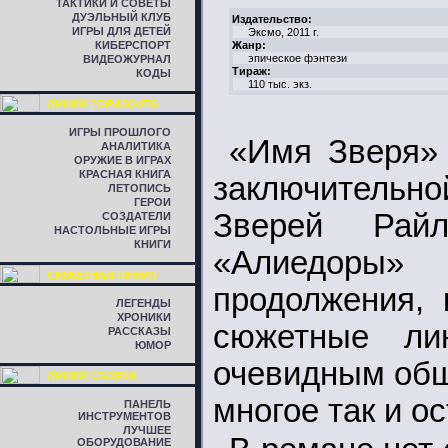
ТАКТИКИ И СОВЕТЫ
ДУЭЛЬНЫЙ КЛУБ
Издательство:
ИГРЫ ДЛЯ ДЕТЕЙ
Эксмо, 2011 г.
КИБЕРСПОРТ
Жанр:
эпическое фэнтези
ВИДЕОЖУРНАЛ
Тираж:
КОДЫ
110 тыс. экз.
ЛИНИЯ ГОРИЗОНТА
ИГРЫ ПРОШЛОГО
«Имя Зверя»
АНАЛИТИКА
ОРУЖИЕ В ИГРАХ
КРАСНАЯ КНИГА
заключительн
ЛЕТОПИСЬ
ГЕРОИ
Зверей Райл
СОЗДАТЕЛИ
НАСТОЛЬНЫЕ ИГРЫ
КНИГИ
«Алиедоры
СЮЖЕТНАЯ ЛИНИЯ
продолжения, 
ЛЕГЕНДЫ
ХРОНИКИ
сюжетные ли
РАССКАЗЫ
ЮМОР
очевидным общ
ЛИНИЯ СБОРКИ
многое так и о
ПАНЕЛЬ
ИНСТРУМЕНТОВ
ЛУЧШЕЕ
ОБОРУДОВАНИЕ