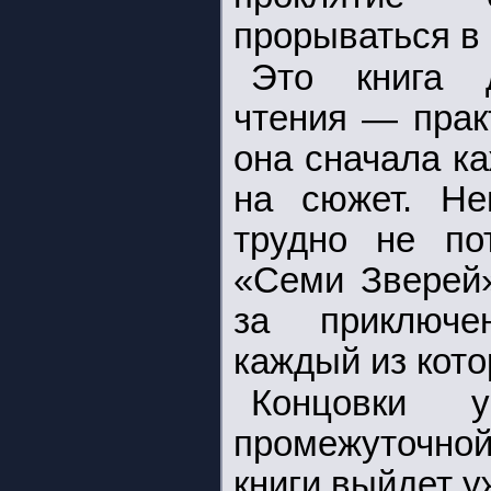
прорываться в
Это книга д
чтения — прак
она сначала к
на сюжет. Не
трудно не по
«Семи Зверей»
за приключе
каждый из кото
Концовки 
промежуточной,
книги выйдет у