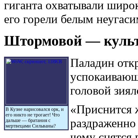
гиганта охватывали широк
его горели белым неугас
Штормовой — культ
Паладин откр
успокаивающ
головой зиял
«Приснится ж
В Кузне нарисовался орк, и
его никто не трогает! Что
раздраженно
дальше — братания с
мертвецами Сильваны?
чему снятся