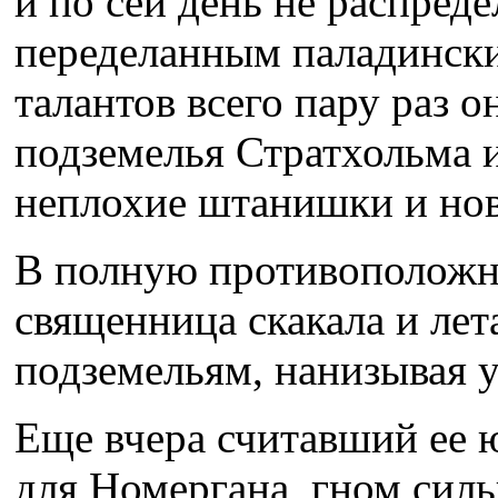
и по сей день не распреде
переделанным паладински
талантов всего пару раз о
подземелья Стратхольма 
неплохие штанишки и но
В полную противоположно
священница скакала и лет
подземельям, нанизывая у
Еще вчера считавший ее 
для Номергана, гном силь