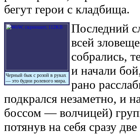
бегут герои с кладбища.
Последний сл
всей зловещ
собрались, т
и начали бой
Черный бык с розой в руках
рано рассла
— это будни ролевого мира.
подкрался незаметно, и н
боссом — волчицей) груп
потянув на себя сразу дв