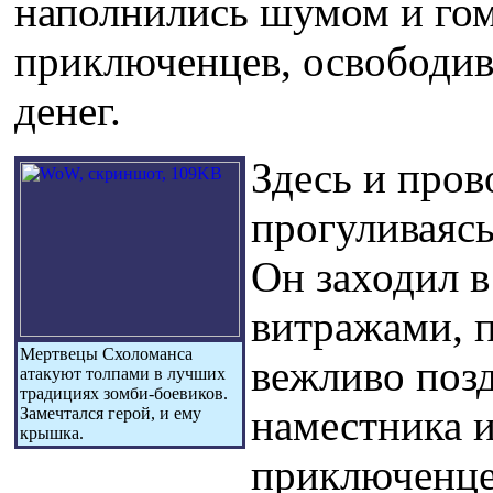
наполнились шумом и го
приключенцев, освободив
денег.
Здесь и пров
прогуливаяс
Он заходил в
витражами, п
Мертвецы Схоломанса
вежливо позд
атакуют толпами в лучших
традициях зомби-боевиков.
наместника 
Замечтался герой, и ему
крышка.
приключенце