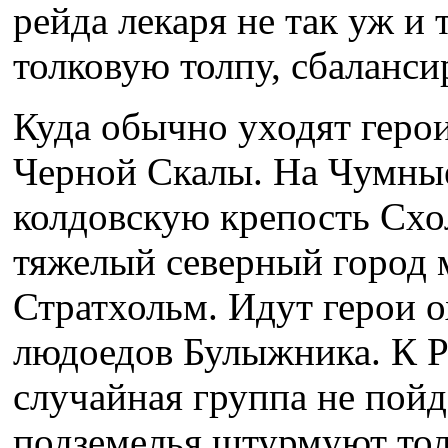
рейда лекаря не так уж и 
толковую толпу, сбаланси
Куда обычно уходят геро
Черной Скалы. На Чумные
колдовскую крепость Схо
тяжелый северный город
Стратхольм. Идут герои о
людоедов Булыжника. К 
случайная группа не пой
подземелья штурмуют тол