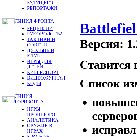
БУДУЩЕГО
РЕПОРТАЖИ
ЛИНИЯ ФРОНТА
Battlefie
РЕЦЕНЗИИ
РУКОВОДСТВА
ТАКТИКИ И
Версия: 1.
СОВЕТЫ
ДУЭЛЬНЫЙ
КЛУБ
Ставится н
ИГРЫ ДЛЯ
ДЕТЕЙ
КИБЕРСПОРТ
ВИДЕОЖУРНАЛ
Список из
КОДЫ
ЛИНИЯ
повышен
ГОРИЗОНТА
ИГРЫ
серверо
ПРОШЛОГО
АНАЛИТИКА
исправл
ОРУЖИЕ В
ИГРАХ
КРАСНАЯ