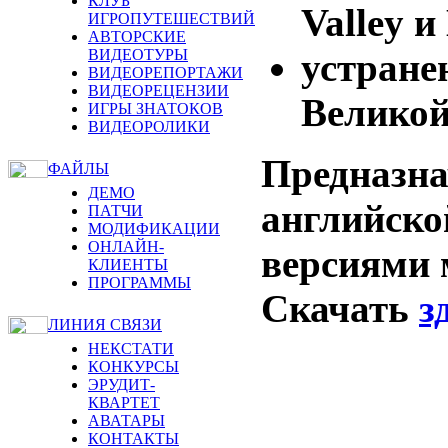
КЛУБ
Valley
и
ИГРОПУТЕШЕСТВИЙ
АВТОРСКИЕ
устране
ВИДЕОТУРЫ
ВИДЕОРЕПОРТАЖИ
ВИДЕОРЕЦЕНЗИИ
Великой
ИГРЫ ЗНАТОКОВ
ВИДЕОРОЛИКИ
Предназна
ФАЙЛЫ
ДЕМО
английско
ПАТЧИ
МОДИФИКАЦИИ
ОНЛАЙН-
версиями 
КЛИЕНТЫ
ПРОГРАММЫ
Скачать
з
ЛИНИЯ СВЯЗИ
НЕКСТАТИ
КОНКУРСЫ
ЭРУДИТ-
КВАРТЕТ
АВАТАРЫ
КОНТАКТЫ