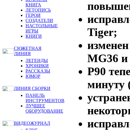
повышен
КНИГА
ЛЕТОПИСЬ
исправл
ГЕРОИ
СОЗДАТЕЛИ
НАСТОЛЬНЫЕ
Tiger;
ИГРЫ
КНИГИ
изменен
СЮЖЕТНАЯ
ЛИНИЯ
MG36 и
ЛЕГЕНДЫ
ХРОНИКИ
P90 теп
РАССКАЗЫ
ЮМОР
минуту 
ЛИНИЯ СБОРКИ
устране
ПАНЕЛЬ
ИНСТРУМЕНТОВ
ЛУЧШЕЕ
некотор
ОБОРУДОВАНИЕ
исправл
ВИДЕОЖУРНАЛ