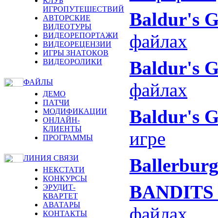
КЛУБ
ИГРОПУТЕШЕСТВИЙ
Baldur's G
АВТОРСКИЕ
ВИДЕОТУРЫ
файлах
ВИДЕОРЕПОРТАЖИ
ВИДЕОРЕЦЕНЗИИ
ИГРЫ ЗНАТОКОВ
ВИДЕОРОЛИКИ
Baldur's G
ФАЙЛЫ
файлах
ДЕМО
ПАТЧИ
Baldur's G
МОДИФИКАЦИИ
ОНЛАЙН-
КЛИЕНТЫ
игре
ПРОГРАММЫ
ЛИНИЯ СВЯЗИ
Ballerbur
НЕКСТАТИ
КОНКУРСЫ
BANDITS –
ЭРУДИТ-
КВАРТЕТ
АВАТАРЫ
файлах
КОНТАКТЫ