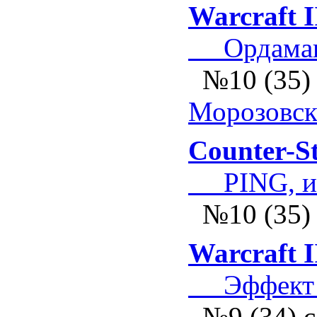
Warcraft I
Ордамаг
№10 (35)
Морозовс
Counter-St
PING, и к
№10 (35)
Warcraft I
Эффект н
№9 (34) 