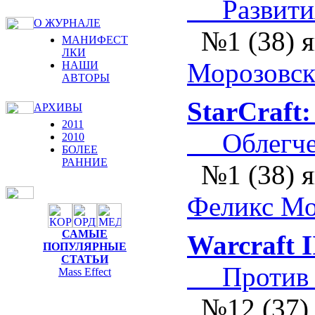
Развития 
О ЖУРНАЛЕ
№1 (38) 
МАНИФЕСТ
ЛКИ
Морозовс
НАШИ
АВТОРЫ
StarCraft
АРХИВЫ
2011
Облегчен
2010
БОЛЕЕ
РАННИЕ
№1 (38) 
Феликс Мо
САМЫЕ
Warcraft I
ПОПУЛЯРНЫЕ
СТАТЬИ
Против 
Mass Effect
№12 (37)