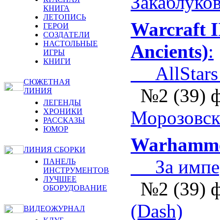
Закаблуко
КНИГА
ЛЕТОПИСЬ
Warcraft I
ГЕРОИ
СОЗДАТЕЛИ
НАСТОЛЬНЫЕ
Ancients)
:
ИГРЫ
КНИГИ
AllStars D
СЮЖЕТНАЯ
№2 (39) 
ЛИНИЯ
ЛЕГЕНДЫ
ХРОНИКИ
Морозовс
РАССКАЗЫ
ЮМОР
Warhamme
ЛИНИЯ СБОРКИ
За импер
ПАНЕЛЬ
ИНСТРУМЕНТОВ
ЛУЧШЕЕ
№2 (39) 
ОБОРУДОВАНИЕ
(Dash)
ВИДЕОЖУРНАЛ