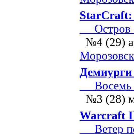
StarCraft
Остров 
№4 (29) 
Морозовс
Демиурги 2
Восемь т
№3 (28) 
Warcraft I
Ветер пе