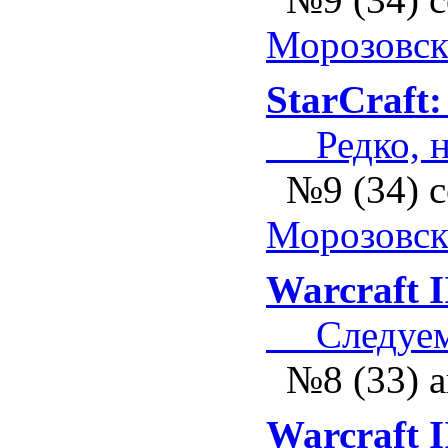
Морозовс
StarCraft
Редко, н
№9 (34) 
Морозовс
Warcraft I
Следуем
№8 (33) а
Warcraft I