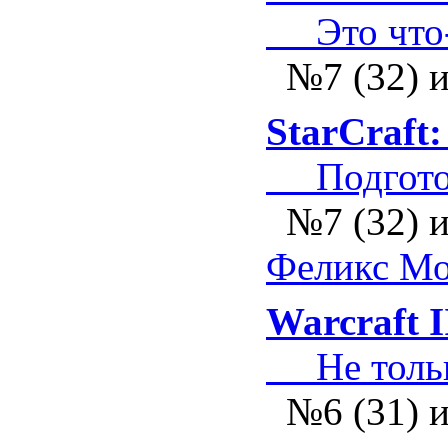
Это что-
№7 (32) 
StarCraft
Подгото
№7 (32) 
Феликс Мо
Warcraft I
Не тольк
№6 (31) 