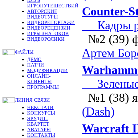
КЛУБ
ИГРОПУТЕШЕСТВИЙ
Counter-St
АВТОРСКИЕ
ВИДЕОТУРЫ
Кадры ре
ВИДЕОРЕПОРТАЖИ
ВИДЕОРЕЦЕНЗИИ
ИГРЫ ЗНАТОКОВ
№2 (39) 
ВИДЕОРОЛИКИ
Артем Бор
ФАЙЛЫ
ДЕМО
ПАТЧИ
Warhamme
МОДИФИКАЦИИ
ОНЛАЙН-
Зеленые 
КЛИЕНТЫ
ПРОГРАММЫ
№1 (38) 
ЛИНИЯ СВЯЗИ
НЕКСТАТИ
(Dash)
КОНКУРСЫ
ЭРУДИТ-
КВАРТЕТ
Warcraft I
АВАТАРЫ
КОНТАКТЫ