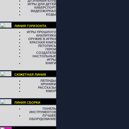
ДУЭЛЬНЫЙ КЛУБ
ИГРЫ ДЛЯ ДЕТЕЙ
КИБЕРСПОРТ
ВИДЕОЖУРНАЛ
КОДЫ
ЛИНИЯ ГОРИЗОНТА
ИГРЫ ПРОШЛОГО
АНАЛИТИКА
ОРУЖИЕ В ИГРАХ
КРАСНАЯ КНИГА
ЛЕТОПИСЬ
ГЕРОИ
СОЗДАТЕЛИ
НАСТОЛЬНЫЕ
ИГРЫ
КНИГИ
СЮЖЕТНАЯ ЛИНИЯ
ЛЕГЕНДЫ
ХРОНИКИ
РАССКАЗЫ
ЮМОР
ЛИНИЯ СБОРКИ
ПАНЕЛЬ
ИНСТРУМЕНТОВ
ЛУЧШЕЕ
ОБОРУДОВАНИЕ