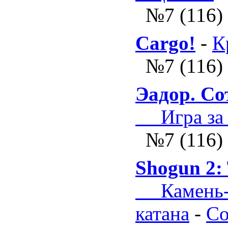
№7 (116)
Cargo!
-
К
№7 (116)
Эадор. Со
Игра за 
№7 (116)
Shogun 2:
Камень-н
катана
-
Со