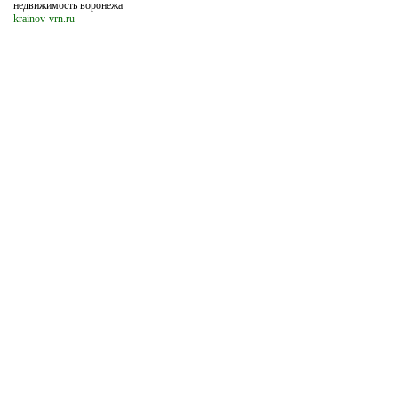
недвижимость воронежа
krainov-vrn.ru