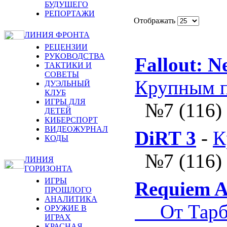
БУДУЩЕГО
РЕПОРТАЖИ
Отображать
ЛИНИЯ ФРОНТА
РЕЦЕНЗИИ
РУКОВОДСТВА
Fallout: N
ТАКТИКИ И
СОВЕТЫ
Крупным 
ДУЭЛЬНЫЙ
КЛУБ
ИГРЫ ДЛЯ
№7 (116)
ДЕТЕЙ
КИБЕРСПОРТ
ВИДЕОЖУРНАЛ
DiRT 3
-
К
КОДЫ
№7 (116)
ЛИНИЯ
ГОРИЗОНТА
ИГРЫ
Requiem A
ПРОШЛОГО
АНАЛИТИКА
От Тарбы
ОРУЖИЕ В
ИГРАХ
КРАСНАЯ