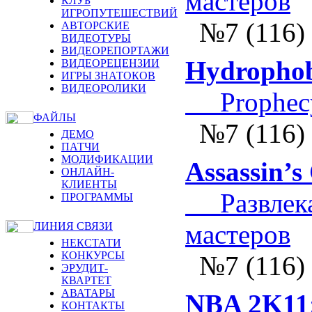
мастеров
КЛУБ
ИГРОПУТЕШЕСТВИЙ
№7 (116)
АВТОРСКИЕ
ВИДЕОТУРЫ
ВИДЕОРЕПОРТАЖИ
Hydropho
ВИДЕОРЕЦЕНЗИИ
ИГРЫ ЗНАТОКОВ
ВИДЕОРОЛИКИ
Prophec
ФАЙЛЫ
№7 (116)
ДЕМО
ПАТЧИ
МОДИФИКАЦИИ
Assassin’s
ОНЛАЙН-
КЛИЕНТЫ
Развлекае
ПРОГРАММЫ
мастеров
ЛИНИЯ СВЯЗИ
НЕКСТАТИ
КОНКУРСЫ
№7 (116)
ЭРУДИТ-
КВАРТЕТ
АВАТАРЫ
NBA 2K11
КОНТАКТЫ