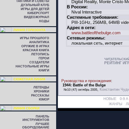
ТАКТИКИ И СОВЕТЫ
Digital Reality, Monte Cristo M
ДУЭЛЬНЫЙ КЛУБ
В России:
ИГРЫ ДЛЯ ДЕТЕЙ
Nival Interactive
КИБЕРСПОРТ
Системные требования:
ВИДЕОЖУРНАЛ
КОДЫ
PIII-1GHz, 256MB, 64MB vide
Адрес в сети:
ЛИНИЯ ГОРИЗОНТА
www.battleofthebulge.com
Сетевые режимы:
ИГРЫ ПРОШЛОГО
АНАЛИТИКА
локальная сеть, интернет
ОРУЖИЕ В ИГРАХ
КРАСНАЯ КНИГА
ЛЕТОПИСЬ
ГЕРОИ
ЧИТАТЕЛЬСКИ
СОЗДАТЕЛИ
РЕЙТИНГ ИГ
НАСТОЛЬНЫЕ ИГРЫ
КНИГИ
СЮЖЕТНАЯ ЛИНИЯ
Руководства и прохождения
:
1944: Battle of the Bulge
ЛЕГЕНДЫ
,
Константин Чуд
№10 (47) октябрь 2005
ХРОНИКИ
РАССКАЗЫ
НОВЫЕ
0-9
A
ЮМОР
ЖАНРЫ
Л
ЛИНИЯ СБОРКИ
ПАНЕЛЬ
ИНСТРУМЕНТОВ
ЛУЧШЕЕ
ОБОРУДОВАНИЕ