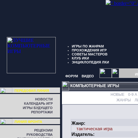
" border="0"
ИГРЫ ПО ЖАНРАМ
ПРОХОЖДЕНИЯ ИГР
СОВЕТЫ МАСТЕРОВ
КЛУБ ИКИ
ЭНЦИКЛОПЕДИЯ ЛКИ
И
ФОРУМ
ВИДЕО
КОМПЬЮТЕРНЫЕ ИГРЫ
ПЕРЕДОВАЯ ЛИНИЯ
НОВЫЕ
0-9
A
НОВОСТИ
ЖАНРЫ
Л
КАЛЕНДАРЬ ИГР
ИГРЫ БУДУЩЕГО
РЕПОРТАЖИ
ЛИНИЯ ФРОНТА
Жанр:
тактическая игра
РЕЦЕНЗИИ
Издатель:
РУКОВОДСТВА