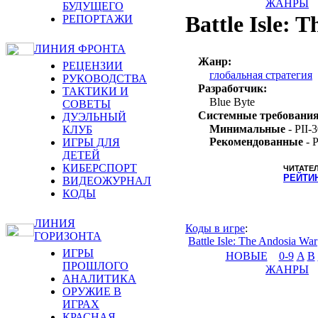
ЖАНРЫ
БУДУЩЕГО
Battle Isle: 
РЕПОРТАЖИ
ЛИНИЯ ФРОНТА
Жанр:
РЕЦЕНЗИИ
глобальная стратегия
РУКОВОДСТВА
Разработчик:
ТАКТИКИ И
Blue Byte
СОВЕТЫ
Системные требования
ДУЭЛЬНЫЙ
Минимальные
- PII-
КЛУБ
Рекомендованные
- 
ИГРЫ ДЛЯ
ДЕТЕЙ
КИБЕРСПОРТ
ЧИТАТЕ
РЕЙТИ
ВИДЕОЖУРНАЛ
КОДЫ
ЛИНИЯ
Коды в игре
:
ГОРИЗОНТА
Battle Isle: The Andosia War
ИГРЫ
НОВЫЕ
0-9
A
B
ПРОШЛОГО
ЖАНРЫ
АНАЛИТИКА
ОРУЖИЕ В
ИГРАХ
КРАСНАЯ