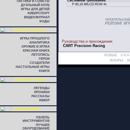
Системные требования:
ТАКТИКИ И СОВЕТЫ
P-90,16 Mб,CD-ROM 4x
ДУЭЛЬНЫЙ КЛУБ
ИГРЫ ДЛЯ ДЕТЕЙ
КИБЕРСПОРТ
ВИДЕОЖУРНАЛ
ЧИТАТЕЛЬСКИ
КОДЫ
РЕЙТИНГ ИГ
ЛИНИЯ ГОРИЗОНТА
ИГРЫ ПРОШЛОГО
Руководства и прохождения
:
АНАЛИТИКА
CART Precision Racing
ОРУЖИЕ В ИГРАХ
КРАСНАЯ КНИГА
ЛЕТОПИСЬ
НОВЫЕ
0-9
A
ГЕРОИ
ЖАНРЫ
Л
СОЗДАТЕЛИ
НАСТОЛЬНЫЕ ИГРЫ
КНИГИ
СЮЖЕТНАЯ ЛИНИЯ
ЛЕГЕНДЫ
ХРОНИКИ
РАССКАЗЫ
ЮМОР
ЛИНИЯ СБОРКИ
ПАНЕЛЬ
ИНСТРУМЕНТОВ
ЛУЧШЕЕ
ОБОРУДОВАНИЕ