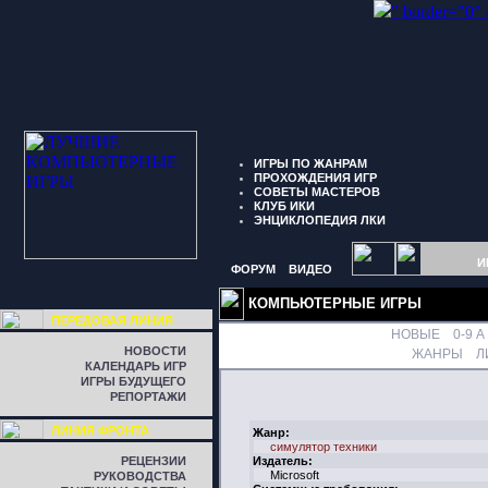
" border="0"
ИГРЫ ПО ЖАНРАМ
ПРОХОЖДЕНИЯ ИГР
СОВЕТЫ МАСТЕРОВ
КЛУБ ИКИ
ЭНЦИКЛОПЕДИЯ ЛКИ
И
ФОРУМ
ВИДЕО
КОМПЬЮТЕРНЫЕ ИГРЫ
ПЕРЕДОВАЯ ЛИНИЯ
НОВЫЕ
0-9
A
НОВОСТИ
ЖАНРЫ
Л
КАЛЕНДАРЬ ИГР
ИГРЫ БУДУЩЕГО
РЕПОРТАЖИ
ЛИНИЯ ФРОНТА
Жанр:
симулятор техники
РЕЦЕНЗИИ
Издатель:
Microsoft
РУКОВОДСТВА