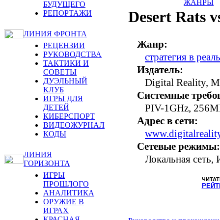
ЖАНРЫ
БУДУЩЕГО
Desert Rats v
РЕПОРТАЖИ
ЛИНИЯ ФРОНТА
Жанр:
РЕЦЕНЗИИ
РУКОВОДСТВА
стратегия в реа
ТАКТИКИ И
Издатель:
СОВЕТЫ
ДУЭЛЬНЫЙ
Digital Reality, 
КЛУБ
Системные требо
ИГРЫ ДЛЯ
PIV-1GHz, 256M
ДЕТЕЙ
КИБЕРСПОРТ
Адрес в сети:
ВИДЕОЖУРНАЛ
www.digitalrealit
КОДЫ
Сетевые режимы:
ЛИНИЯ
Локальная сеть, 
ГОРИЗОНТА
ИГРЫ
ЧИТАТ
ПРОШЛОГО
РЕЙТ
АНАЛИТИКА
ОРУЖИЕ В
ИГРАХ
КРАСНАЯ