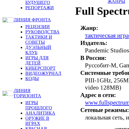
ЖАНРЫ
БУДУЩЕГО
Full Spect
РЕПОРТАЖИ
ЛИНИЯ ФРОНТА
РЕЦЕНЗИИ
Жанр:
РУКОВОДСТВА
тактическая игра
ТАКТИКИ И
Издатель:
СОВЕТЫ
ДУЭЛЬНЫЙ
Pandemic Studio
КЛУБ
В России:
ИГРЫ ДЛЯ
ДЕТЕЙ
Руссобит-М, Game
КИБЕРСПОРТ
Системные требо
ВИДЕОЖУРНАЛ
КОДЫ
PIII-1GHz, 256M
video 128MB)
ЛИНИЯ
Адрес в сети:
ГОРИЗОНТА
www.fullspectrum
ИГРЫ
ПРОШЛОГО
Сетевые режимы:
АНАЛИТИКА
локальная сеть, 
ОРУЖИЕ В
ИГРАХ
КРАСНАЯ