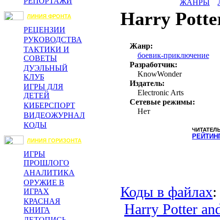
РЕПОРТАЖИ
ЖАНРЫ
Harry Potte
ЛИНИЯ ФРОНТА
РЕЦЕНЗИИ
РУКОВОДСТВА
Жанр:
ТАКТИКИ И
боевик-приключение
СОВЕТЫ
Разработчик:
ДУЭЛЬНЫЙ
KnowWonder
КЛУБ
Издатель:
ИГРЫ ДЛЯ
Electronic Arts
ДЕТЕЙ
Сетевые режимы:
КИБЕРСПОРТ
Нет
ВИДЕОЖУРНАЛ
КОДЫ
ЧИТАТЕЛ
РЕЙТИН
ЛИНИЯ ГОРИЗОНТА
ИГРЫ
ПРОШЛОГО
АНАЛИТИКА
ОРУЖИЕ В
Коды в файлах
:
ИГРАХ
КРАСНАЯ
Harry Potter an
КНИГА
ЛЕТОПИСЬ