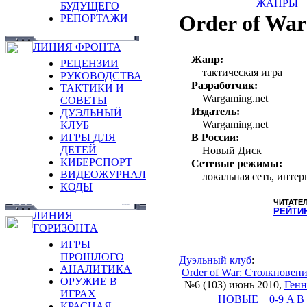
ЖАНРЫ
БУДУЩЕГО
Order of Wa
РЕПОРТАЖИ
ЛИНИЯ ФРОНТА
Жанр:
РЕЦЕНЗИИ
тактическая игра
РУКОВОДСТВА
Разработчик:
ТАКТИКИ И
Wargaming.net
СОВЕТЫ
Издатель:
ДУЭЛЬНЫЙ
Wargaming.net
КЛУБ
ИГРЫ ДЛЯ
В России:
ДЕТЕЙ
Новый Диск
КИБЕРСПОРТ
Сетевые режимы:
ВИДЕОЖУРНАЛ
локальная сеть, интер
КОДЫ
ЧИТАТЕ
РЕЙТИ
ЛИНИЯ
ГОРИЗОНТА
ИГРЫ
ПРОШЛОГО
Дуэльный клуб
:
АНАЛИТИКА
Order of War: Столкновен
ОРУЖИЕ В
№6 (103) июнь 2010
,
Генн
ИГРАХ
НОВЫЕ
0-9
A
B
КРАСНАЯ