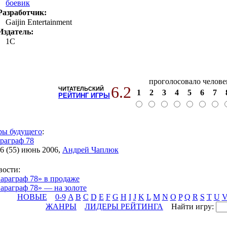
боевик
Разработчик:
Gaijin Entertainment
Издатель:
1C
проголосовало челове
6.2
ЧИТАТЕЛЬСКИЙ
1
2
3
4
5
6
7
РЕЙТИНГ ИГРЫ
ры будущего
:
раграф 78
6 (55) июнь 2006
,
Андрей Чаплюк
вости
:
араграф 78» в продаже
араграф 78» — на золоте
НОВЫЕ
0-9
A
B
C
D
E
F
G
H
I
J
K
L
M
N
O
P
Q
R
S
T
U
ЖАНРЫ
ЛИДЕРЫ РЕЙТИНГА
Найти игру: