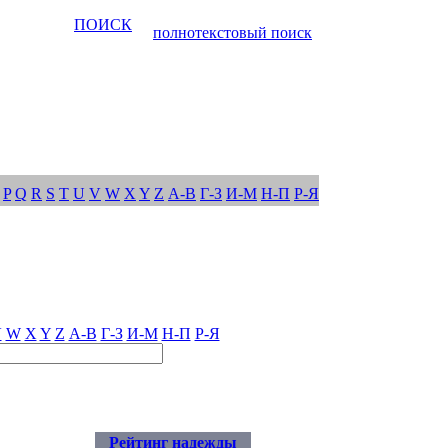
ПОИСК
полнотекстовый поиск
P
Q
R
S
T
U
V
W
X
Y
Z
А-В
Г-З
И-М
Н-П
Р-Я
V
W
X
Y
Z
А-В
Г-З
И-М
Н-П
Р-Я
Рейтинг надежды