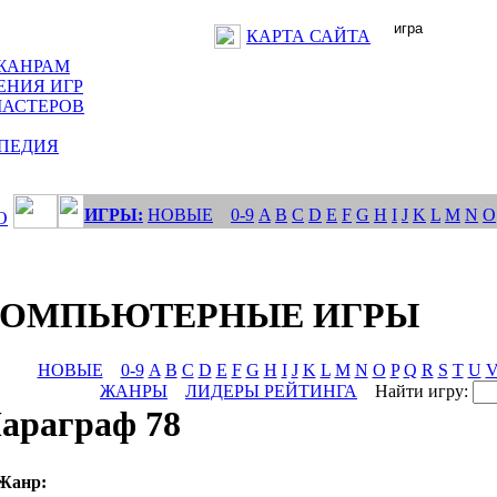
КАРТА САЙТА
ЖАНРАМ
ЕНИЯ ИГР
МАСТЕРОВ
ПЕДИЯ
ИГРЫ:
НОВЫЕ
0-9
A
B
C
D
E
F
G
H
I
J
K
L
M
N
O
О
КОМПЬЮТЕРНЫЕ ИГРЫ
НОВЫЕ
0-9
A
B
C
D
E
F
G
H
I
J
K
L
M
N
O
P
Q
R
S
T
U
ЖАНРЫ
ЛИДЕРЫ РЕЙТИНГА
Найти игру:
араграф 78
Жанр: