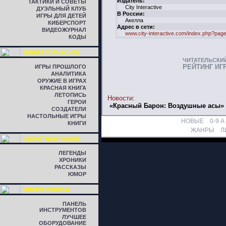
Издатель:
ТАКТИКИ И СОВЕТЫ
City Interactive
ДУЭЛЬНЫЙ КЛУБ
В России:
ИГРЫ ДЛЯ ДЕТЕЙ
Акелла
КИБЕРСПОРТ
Адрес в сети:
ВИДЕОЖУРНАЛ
www.city-interactive.com/index.php?pa
КОДЫ
ЛИНИЯ ГОРИЗОНТА
ЧИТАТЕЛЬСКИ
РЕЙТИНГ ИГ
ИГРЫ ПРОШЛОГО
АНАЛИТИКА
ОРУЖИЕ В ИГРАХ
КРАСНАЯ КНИГА
ЛЕТОПИСЬ
Новости
:
ГЕРОИ
«Красный Барон: Воздушные асы» 
СОЗДАТЕЛИ
НАСТОЛЬНЫЕ ИГРЫ
НОВЫЕ
0-9
A
КНИГИ
ЖАНРЫ
Л
СЮЖЕТНАЯ ЛИНИЯ
ЛЕГЕНДЫ
ХРОНИКИ
РАССКАЗЫ
ЮМОР
ЛИНИЯ СБОРКИ
ПАНЕЛЬ
ИНСТРУМЕНТОВ
ЛУЧШЕЕ
ОБОРУДОВАНИЕ