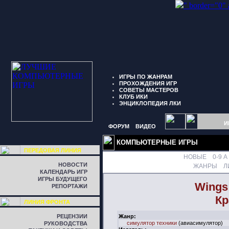
" border="0"
ИГРЫ ПО ЖАНРАМ
ПРОХОЖДЕНИЯ ИГР
СОВЕТЫ МАСТЕРОВ
КЛУБ ИКИ
ЭНЦИКЛОПЕДИЯ ЛКИ
И
ФОРУМ
ВИДЕО
КОМПЬЮТЕРНЫЕ ИГРЫ
ПЕРЕДОВАЯ ЛИНИЯ
НОВЫЕ
0-9
A
НОВОСТИ
ЖАНРЫ
Л
КАЛЕНДАРЬ ИГР
ИГРЫ БУДУЩЕГО
Wings 
РЕПОРТАЖИ
Кр
ЛИНИЯ ФРОНТА
РЕЦЕНЗИИ
Жанр:
симулятор техники
(авиасимулятор)
РУКОВОДСТВА