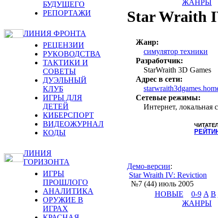
ЖАНРЫ
БУДУЩЕГО
Star Wraith I
РЕПОРТАЖИ
ЛИНИЯ ФРОНТА
Жанр:
РЕЦЕНЗИИ
симулятор техники
РУКОВОДСТВА
Разработчик:
ТАКТИКИ И
StarWraith 3D Games
СОВЕТЫ
Адрес в сети:
ДУЭЛЬНЫЙ
starwraith3dgames.home.
КЛУБ
ИГРЫ ДЛЯ
Сетевые режимы:
ДЕТЕЙ
Интернет, локальная с
КИБЕРСПОРТ
ВИДЕОЖУРНАЛ
ЧИТАТЕ
РЕЙТИ
КОДЫ
ЛИНИЯ
ГОРИЗОНТА
Демо-версии
:
ИГРЫ
Star Wraith IV: Reviction
ПРОШЛОГО
№7 (44) июль 2005
АНАЛИТИКА
НОВЫЕ
0-9
A
B
ОРУЖИЕ В
ЖАНРЫ
ИГРАХ
КРАСНАЯ