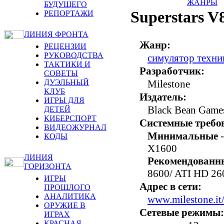
ЖАНРЫ
БУДУЩЕГО
Superstars V
РЕПОРТАЖИ
ЛИНИЯ ФРОНТА
Жанр:
РЕЦЕНЗИИ
РУКОВОДСТВА
симулятор техни
ТАКТИКИ И
Разработчик:
СОВЕТЫ
ДУЭЛЬНЫЙ
Milestone
КЛУБ
Издатель:
ИГРЫ ДЛЯ
Black Bean Game
ДЕТЕЙ
КИБЕРСПОРТ
Системные требо
ВИДЕОЖУРНАЛ
Минимальные
-
КОДЫ
X1600
ЛИНИЯ
Рекомендованн
ГОРИЗОНТА
8600/ ATI HD 26
ИГРЫ
Адрес в сети:
ПРОШЛОГО
АНАЛИТИКА
www.milestone.it
ОРУЖИЕ В
Сетевые режимы:
ИГРАХ
КРАСНАЯ