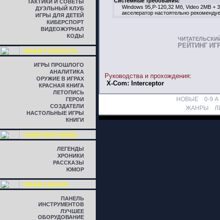
Системные требования:
ТАКТИКИ И СОВЕТЫ
Windows 95,P-120,32 Mб, Video 2MB + 3
ДУЭЛЬНЫЙ КЛУБ
акселератор настоятельно рекоменду
ИГРЫ ДЛЯ ДЕТЕЙ
КИБЕРСПОРТ
ВИДЕОЖУРНАЛ
КОДЫ
ЧИТАТЕЛЬСКИ
РЕЙТИНГ ИГ
ЛИНИЯ ГОРИЗОНТА
ИГРЫ ПРОШЛОГО
АНАЛИТИКА
Руководства и прохождения
:
ОРУЖИЕ В ИГРАХ
X-Com: Interceptor
КРАСНАЯ КНИГА
ЛЕТОПИСЬ
НОВЫЕ
0-9
A
ГЕРОИ
СОЗДАТЕЛИ
ЖАНРЫ
Л
НАСТОЛЬНЫЕ ИГРЫ
КНИГИ
СЮЖЕТНАЯ ЛИНИЯ
ЛЕГЕНДЫ
ХРОНИКИ
РАССКАЗЫ
ЮМОР
ЛИНИЯ СБОРКИ
ПАНЕЛЬ
ИНСТРУМЕНТОВ
ЛУЧШЕЕ
ОБОРУДОВАНИЕ