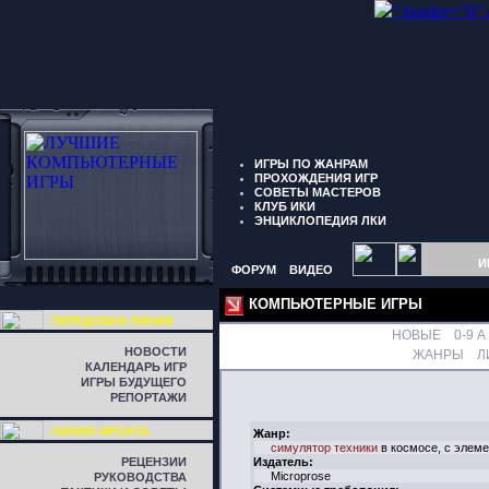
" border="0"
ИГРЫ ПО ЖАНРАМ
ПРОХОЖДЕНИЯ ИГР
СОВЕТЫ МАСТЕРОВ
КЛУБ ИКИ
ЭНЦИКЛОПЕДИЯ ЛКИ
И
ФОРУМ
ВИДЕО
КОМПЬЮТЕРНЫЕ ИГРЫ
ПЕРЕДОВАЯ ЛИНИЯ
НОВЫЕ
0-9
A
НОВОСТИ
ЖАНРЫ
Л
КАЛЕНДАРЬ ИГР
ИГРЫ БУДУЩЕГО
РЕПОРТАЖИ
ЛИНИЯ ФРОНТА
Жанр:
симулятор техники
в космосе, с элеме
РЕЦЕНЗИИ
Издатель:
Microprose
РУКОВОДСТВА