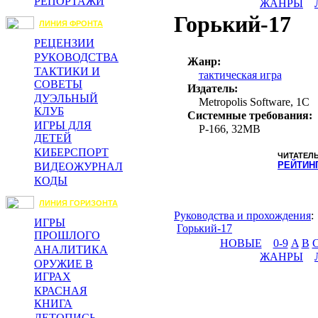
РЕПОРТАЖИ
ЖАНРЫ
Горький-17
ЛИНИЯ ФРОНТА
РЕЦЕНЗИИ
РУКОВОДСТВА
Жанр:
ТАКТИКИ И
тактическая игра
СОВЕТЫ
Издатель:
ДУЭЛЬНЫЙ
Metropolis Software, 1С
КЛУБ
Системные требования:
ИГРЫ ДЛЯ
P-166, 32MB
ДЕТЕЙ
КИБЕРСПОРТ
ЧИТАТЕЛ
РЕЙТИН
ВИДЕОЖУРНАЛ
КОДЫ
ЛИНИЯ ГОРИЗОНТА
Руководства и прохождения
:
ИГРЫ
Горький-17
ПРОШЛОГО
НОВЫЕ
0-9
A
B
АНАЛИТИКА
ЖАНРЫ
ОРУЖИЕ В
ИГРАХ
КРАСНАЯ
КНИГА
ЛЕТОПИСЬ