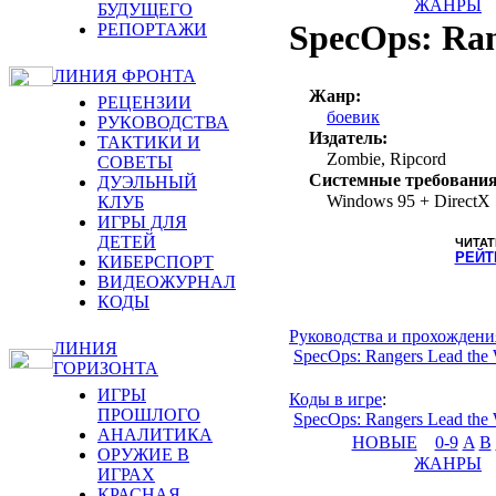
ЖАНРЫ
БУДУЩЕГО
SpecOps: Ran
РЕПОРТАЖИ
ЛИНИЯ ФРОНТА
Жанр:
РЕЦЕНЗИИ
боевик
РУКОВОДСТВА
Издатель:
ТАКТИКИ И
Zombie, Ripcord
СОВЕТЫ
Системные требования
ДУЭЛЬНЫЙ
Windows 95 + DirectX 
КЛУБ
ИГРЫ ДЛЯ
ДЕТЕЙ
ЧИТАТ
РЕЙТ
КИБЕРСПОРТ
ВИДЕОЖУРНАЛ
КОДЫ
Руководства и прохождени
ЛИНИЯ
SpecOps: Rangers Lead the
ГОРИЗОНТА
ИГРЫ
Коды в игре
:
ПРОШЛОГО
SpecOps: Rangers Lead the
АНАЛИТИКА
НОВЫЕ
0-9
A
B
ОРУЖИЕ В
ЖАНРЫ
ИГРАХ
КРАСНАЯ