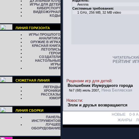
Издатель:
ДУЭЛЬНЫЙ КЛУБ
ИГРЫ ДЛЯ ДЕТЕЙ
Акелла
КИБЕРСПОРТ
Системные требования:
ВИДЕОЖУРНАЛ
1 GHz, 256 MB, 32 MB video
КОДЫ
ЛИНИЯ ГОРИЗОНТА
ИГРЫ ПРОШЛОГО
АНАЛИТИКА
ОРУЖИЕ В ИГРАХ
КРАСНАЯ КНИГА
ЛЕТОПИСЬ
ГЕРОИ
СОЗДАТЕЛИ
ЧИТАТЕЛЬСКИ
НАСТОЛЬНЫЕ
РЕЙТИНГ ИГ
ИГРЫ
КНИГИ
СЮЖЕТНАЯ ЛИНИЯ
Рецензии игр для детей
:
Волшебник Изумрудного города
ЛЕГЕНДЫ
,
Нина Белявская
№7 (68) июль 2007
ХРОНИКИ
РАССКАЗЫ
ЮМОР
Новости
:
Элли и друзья возвращаются
ЛИНИЯ СБОРКИ
НОВЫЕ
0-9
A
ПАНЕЛЬ
ЖАНРЫ
Л
ИНСТРУМЕНТОВ
ЛУЧШЕЕ
ОБОРУДОВАНИЕ