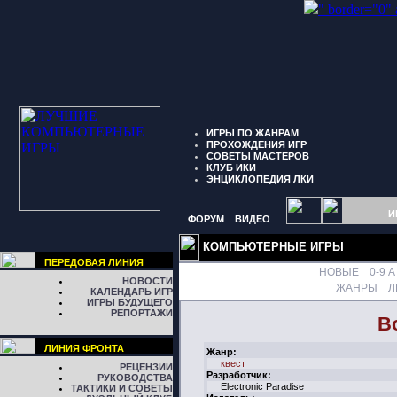
" border="0"
ИГРЫ ПО ЖАНРАМ
ПРОХОЖДЕНИЯ ИГР
СОВЕТЫ МАСТЕРОВ
КЛУБ ИКИ
ЭНЦИКЛОПЕДИЯ ЛКИ
И
ФОРУМ
ВИДЕО
КОМПЬЮТЕРНЫЕ ИГРЫ
ПЕРЕДОВАЯ ЛИНИЯ
НОВЫЕ
0-9
A
НОВОСТИ
ЖАНРЫ
Л
КАЛЕНДАРЬ ИГР
ИГРЫ БУДУЩЕГО
РЕПОРТАЖИ
В
ЛИНИЯ ФРОНТА
Жанр:
квест
РЕЦЕНЗИИ
Разработчик:
РУКОВОДСТВА
Electronic Paradise
ТАКТИКИ И СОВЕТЫ