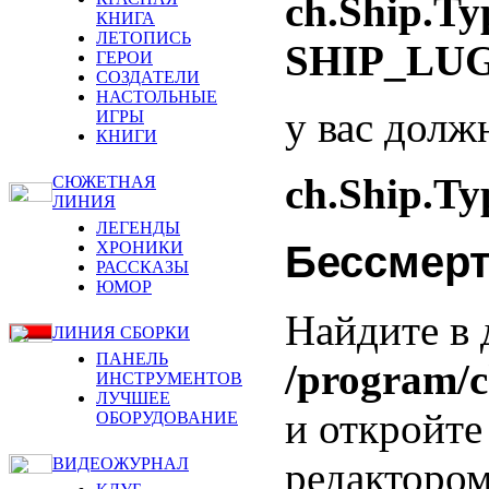
ch.Ship.Ty
КНИГА
ЛЕТОПИСЬ
SHIP_LU
ГЕРОИ
СОЗДАТЕЛИ
НАСТОЛЬНЫЕ
у вас долж
ИГРЫ
КНИГИ
ch.Ship.T
СЮЖЕТНАЯ
ЛИНИЯ
ЛЕГЕНДЫ
Бессмер
ХРОНИКИ
РАССКАЗЫ
ЮМОР
Найдите в 
ЛИНИЯ СБОРКИ
ПАНЕЛЬ
/program/c
ИНСТРУМЕНТОВ
ЛУЧШЕЕ
и откройте
ОБОРУДОВАНИЕ
редактором
ВИДЕОЖУРНАЛ