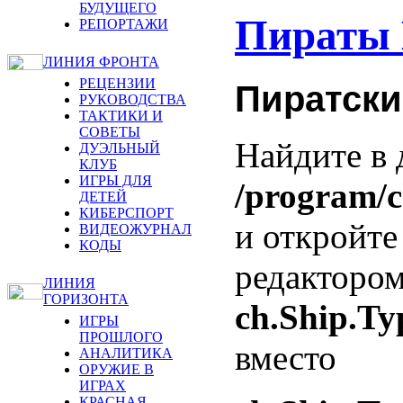
БУДУЩЕГО
Пираты 
РЕПОРТАЖИ
ЛИНИЯ ФРОНТА
РЕЦЕНЗИИ
Пиратски
РУКОВОДСТВА
ТАКТИКИ И
СОВЕТЫ
Найдите в 
ДУЭЛЬНЫЙ
КЛУБ
ИГРЫ ДЛЯ
/program/c
ДЕТЕЙ
КИБЕРСПОРТ
и откройте
ВИДЕОЖУРНАЛ
КОДЫ
редактором
ЛИНИЯ
ГОРИЗОНТА
ch.Ship.Ty
ИГРЫ
ПРОШЛОГО
вместо
АНАЛИТИКА
ОРУЖИЕ В
ИГРАХ
КРАСНАЯ