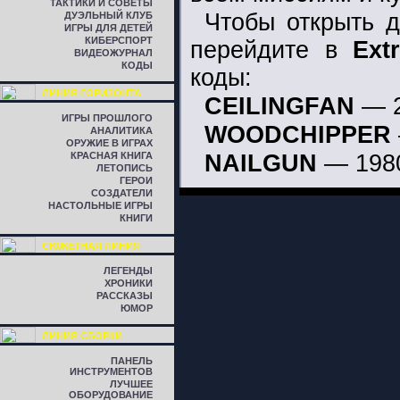
ТАКТИКИ И СОВЕТЫ
Чтобы открыть д
ДУЭЛЬНЫЙ КЛУБ
ИГРЫ ДЛЯ ДЕТЕЙ
КИБЕРСПОРТ
перейдите в
Ext
ВИДЕОЖУРНАЛ
КОДЫ
коды:
ЛИНИЯ ГОРИЗОНТА
CEILINGFAN
— 2
ИГРЫ ПРОШЛОГО
WOODCHIPPER
АНАЛИТИКА
ОРУЖИЕ В ИГРАХ
КРАСНАЯ КНИГА
NAILGUN
— 1980
ЛЕТОПИСЬ
ГЕРОИ
СОЗДАТЕЛИ
НАСТОЛЬНЫЕ ИГРЫ
КНИГИ
СЮЖЕТНАЯ ЛИНИЯ
ЛЕГЕНДЫ
ХРОНИКИ
РАССКАЗЫ
ЮМОР
ЛИНИЯ СБОРКИ
ПАНЕЛЬ
ИНСТРУМЕНТОВ
ЛУЧШЕЕ
ОБОРУДОВАНИЕ