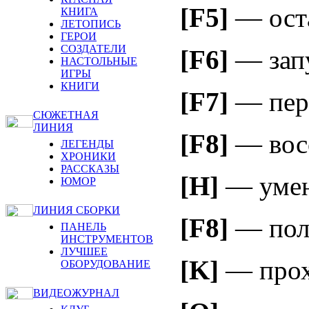
[F5]
— оста
КНИГА
ЛЕТОПИСЬ
ГЕРОИ
СОЗДАТЕЛИ
[F6]
— запу
НАСТОЛЬНЫЕ
ИГРЫ
КНИГИ
[F7]
— пере
СЮЖЕТНАЯ
ЛИНИЯ
[F8]
— восс
ЛЕГЕНДЫ
ХРОНИКИ
РАССКАЗЫ
[H]
— умен
ЮМОР
ЛИНИЯ СБОРКИ
[F8]
— пол
ПАНЕЛЬ
ИНСТРУМЕНТОВ
ЛУЧШЕЕ
[K]
— прохо
ОБОРУДОВАНИЕ
ВИДЕОЖУРНАЛ