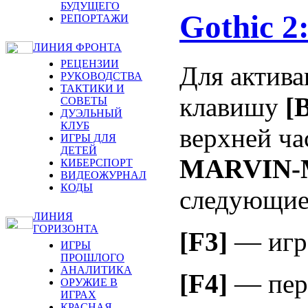
БУДУЩЕГО
Gothic 2
РЕПОРТАЖИ
ЛИНИЯ ФРОНТА
РЕЦЕНЗИИ
Для актив
РУКОВОДСТВА
ТАКТИКИ И
клавишу
[
СОВЕТЫ
ДУЭЛЬНЫЙ
КЛУБ
верхней ча
ИГРЫ ДЛЯ
ДЕТЕЙ
MARVIN
КИБЕРСПОРТ
ВИДЕОЖУРНАЛ
КОДЫ
следующие
ЛИНИЯ
ГОРИЗОНТА
[F3]
— игра
ИГРЫ
ПРОШЛОГО
АНАЛИТИКА
[F4]
— пер
ОРУЖИЕ В
ИГРАХ
КРАСНАЯ