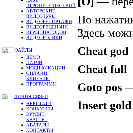
[O]
— пере
КЛУБ
ИГРОПУТЕШЕСТВИЙ
АВТОРСКИЕ
По нажати
ВИДЕОТУРЫ
ВИДЕОРЕПОРТАЖИ
ВИДЕОРЕЦЕНЗИИ
Здесь можн
ИГРЫ ЗНАТОКОВ
ВИДЕОРОЛИКИ
Cheat god
ФАЙЛЫ
ДЕМО
ПАТЧИ
Cheat full
—
МОДИФИКАЦИИ
ОНЛАЙН-
КЛИЕНТЫ
Goto pos
—
ПРОГРАММЫ
ЛИНИЯ СВЯЗИ
Insert gold
НЕКСТАТИ
КОНКУРСЫ
ЭРУДИТ-
КВАРТЕТ
АВАТАРЫ
КОНТАКТЫ