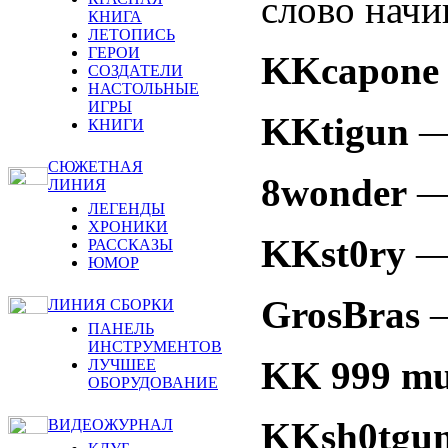
слово начи
КНИГА
ЛЕТОПИСЬ
ГЕРОИ
KKcapone
СОЗДАТЕЛИ
НАСТОЛЬНЫЕ
ИГРЫ
KKtigun
—
КНИГИ
СЮЖЕТНАЯ
8wonder
— 
ЛИНИЯ
ЛЕГЕНДЫ
ХРОНИКИ
KKst0ry
— 
РАССКАЗЫ
ЮМОР
GrosBras
—
ЛИНИЯ СБОРКИ
ПАНЕЛЬ
ИНСТРУМЕНТОВ
KK 999 m
ЛУЧШЕЕ
ОБОРУДОВАНИЕ
KKsh0tgu
ВИДЕОЖУРНАЛ