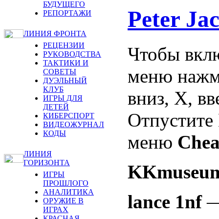
БУДУЩЕГО
Peter Ja
РЕПОРТАЖИ
ЛИНИЯ ФРОНТА
РЕЦЕНЗИИ
Чтобы вклю
РУКОВОДСТВА
ТАКТИКИ И
меню нажми
СОВЕТЫ
ДУЭЛЬНЫЙ
КЛУБ
вниз, X, вв
ИГРЫ ДЛЯ
ДЕТЕЙ
Отпустите 
КИБЕРСПОРТ
ВИДЕОЖУРНАЛ
КОДЫ
меню
Chea
ЛИНИЯ
ГОРИЗОНТА
KKmuseu
ИГРЫ
ПРОШЛОГО
АНАЛИТИКА
lance 1nf
—
ОРУЖИЕ В
ИГРАХ
КРАСНАЯ