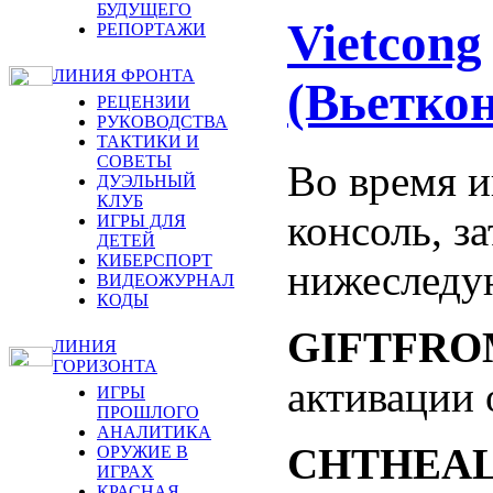
БУДУЩЕГО
Vietcong
РЕПОРТАЖИ
ЛИНИЯ ФРОНТА
(Вьеткон
РЕЦЕНЗИИ
РУКОВОДСТВА
ТАКТИКИ И
СОВЕТЫ
Во время 
ДУЭЛЬНЫЙ
КЛУБ
консоль, з
ИГРЫ ДЛЯ
ДЕТЕЙ
КИБЕРСПОРТ
нижеследую
ВИДЕОЖУРНАЛ
КОДЫ
GIFTFR
ЛИНИЯ
ГОРИЗОНТА
активации 
ИГРЫ
ПРОШЛОГО
АНАЛИТИКА
CHTHEA
ОРУЖИЕ В
ИГРАХ
КРАСНАЯ