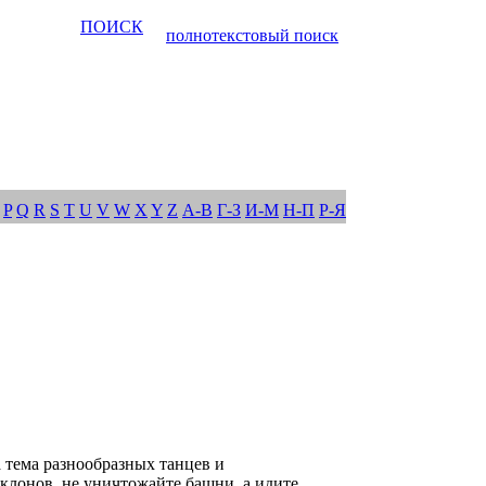
ПОИСК
полнотекстовый поиск
P
Q
R
S
T
U
V
W
X
Y
Z
А-В
Г-З
И-М
Н-П
Р-Я
 тема разнообразных танцев и
 клонов, не уничтожайте башни, а идите