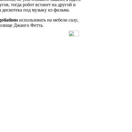
угов, тогда робот встанет на другой и
я дискотека под музыку из фильма.
otiations
использовать на мебели
силу
,
жилище Джанго Фетта.