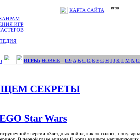
КАРТА САЙТА
ЖАНРАМ
ЕНИЯ ИГР
МАСТЕРОВ
ПЕДИЯ
ИГРЫ:
НОВЫЕ
0-9
A
B
C
D
E
F
G
H
I
J
K
L
M
N
O
О
ИЩЕМ СЕКРЕТЫ
EGO Star Wars
игрушечной» версии «Звездных войн», как оказалось, популярна
еринок. В первой главе эпизода II, когда увидите марширующих