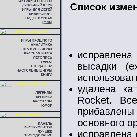
ТАКТИКИ И СОВЕТЫ
Список изме
ДУЭЛЬНЫЙ КЛУБ
ИГРЫ ДЛЯ ДЕТЕЙ
КИБЕРСПОРТ
ВИДЕОЖУРНАЛ
КОДЫ
ЛИНИЯ ГОРИЗОНТА
ИГРЫ ПРОШЛОГО
АНАЛИТИКА
ОРУЖИЕ В ИГРАХ
исправлен
КРАСНАЯ КНИГА
ЛЕТОПИСЬ
ГЕРОИ
высадки (e
СОЗДАТЕЛИ
НАСТОЛЬНЫЕ ИГРЫ
использовать
КНИГИ
СЮЖЕТНАЯ ЛИНИЯ
удалена ка
ЛЕГЕНДЫ
Rocket. Вс
ХРОНИКИ
РАССКАЗЫ
ЮМОР
прибавлены
ЛИНИЯ СБОРКИ
основного о
ПАНЕЛЬ
ИНСТРУМЕНТОВ
исправлена 
ЛУЧШЕЕ
ОБОРУДОВАНИЕ