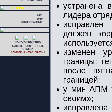
НАШИ АВТОРЫ
устранена 
АРХИВЫ
лидера отряд
2011
2010
исправлен 
БОЛЕЕ РАННИЕ
должен кор
используетс
САМЫЕ ПОПУЛЯРНЫЕ
СТАТЬИ
изменен ур
Assassin's Creed: Часть 1
границы: те
после пятн
границей;
у мин АПМ т
своим»;
исправлена