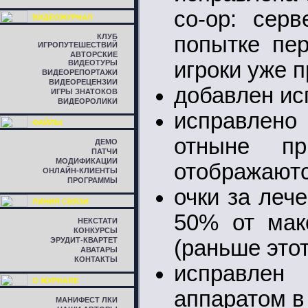
co-op: сер
ВИДЕОЖУРНАЛ
КЛУБ
попытке пер
ИГРОПУТЕШЕСТВИЙ
АВТОРСКИЕ
игроки уже 
ВИДЕОТУРЫ
ВИДЕОРЕПОРТАЖИ
ВИДЕОРЕЦЕНЗИИ
добавлен ис
ИГРЫ ЗНАТОКОВ
ВИДЕОРОЛИКИ
исправлено
ФАЙЛЫ
отныне пр
ДЕМО
ПАТЧИ
МОДИФИКАЦИИ
отображаютс
ОНЛАЙН-КЛИЕНТЫ
ПРОГРАММЫ
очки за леч
ЛИНИЯ СВЯЗИ
50% от мак
НЕКСТАТИ
КОНКУРСЫ
ЭРУДИТ-КВАРТЕТ
(раньше это
АВАТАРЫ
КОНТАКТЫ
исправлен
О ЖУРНАЛЕ
аппаратом в
МАНИФЕСТ ЛКИ